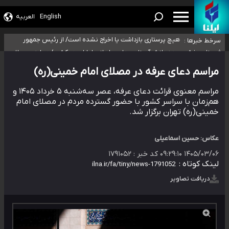
تخصصی جغرافیای نظامی دافوس آجا
خبرنگاران راویان حقیقت با دغدغه نان، مسکن و بیمه
آخرین وضعیت شیوع عفونت‌های تنفسی در کشور/ خوزستان و کرمان بالاتر از
English
العربیه
آستانه هشدار
هیچ پرستاری بازداشت یا اخراج نشده است/ از رئیس جمهور خواستیم ورود کند
سرخط خبرها :
ثبت‌نام بخش عمده دانش‌آموزان مدارس ایرانی امارات در کشور/
درباره محصلان باقی‌مانده در دبی متناسب با شرایط جدید
تصمیم‌گیری می‌شود
مراسم دعای عرفه در مصلای امام خمینی(ره)
مراسم معنوی قرائت دعای عرفه، عصر سه‌شنبه ۵ خرداد ۱۴۰۵ و
هم‌زمان با سراسر کشور با حضور گسترده مردم در مصلای امام
خمینی(ره) تهران برگزار شد.
عکاس: حسین اسماعیلی
۱۴۰۵/۰۳/۰۶ ۰۹:۲۹:۱۰
کد خبر :
۱۷۹۱۰۵۲
لینک کوتاه :
دریافت تصاویر