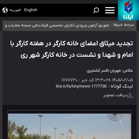
۴۰ تا ۵۰ روز گرمای نسبی در پیش داریم/ دمای تهران به ۳۸ درجه می‌رسد
موضع وزارت بهداشت درباره ظرفیت پزشکی کنکور ۱۴۰۵: خواستار اصلاح ظرفیت‌ها
English
العربیه
هستیم، اما هنوز پاسخ مشخصی نگرفته‌ایم
تعویق آزمون ورودی دکترای تخصصی فرماندهی صحنه عملیات و دکترای
سرخط خبرها :
تخصصی جغرافیای نظامی دافوس آجا
خبرنگاران راویان حقیقت با دغدغه نان، مسکن و بیمه
آخرین وضعیت شیوع عفونت‌های تنفسی در کشور/ خوزستان و کرمان بالاتر از
آستانه هشدار
تجدید میثاق اعضای خانه کارگر در هفته کارگر با
امام و شهدا و نشست در خانه کارگر شهر ری
عکاس: مهربان افسر کشمیری
۱۴۰۵/۰۲/۰۵ ۱۳:۳۰:۲۸
کد خبر :
۱۷۷۷۷۳۰
لینک کوتاه :
دریافت تصاویر