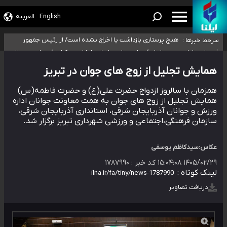
تعویق آزمون ورودی دکترای تخصصی فرماندهی صحنه عملیات و دکترای
تخصصی جغرافیای نظامی دافوس آجا
خبرنگاران راویان حقیقت با دغدغه نان، مسکن و بیمه
English
العربیه
آخرین وضعیت شیوع عفونت‌های تنفسی در کشور/ خوزستان و کرمان بالاتر از
آستانه هشدار
هیچ پرستاری بازداشت یا اخراج نشده است/ از رئیس جمهور
سرخط خبرها :
خواستیم ورود کند
ثبت‌نام بخش عمده دانش‌آموزان مدارس ایرانی امارات در کشور/ درباره محصلان
باقی‌مانده در دبی متناسب با شرایط جدید تصمیم‌گیری می‌شود
همایش تجلیل از زوج‌ های جوان در تبریز
همزمان با سالروز ازدواج حضرت علی(ع) و حضرت فاطمه(س)
همایش تجلیل از زوج های جوان به همت معاونت جوانان اداره
ورزش و جوانان آذربایجان شرقی، استانداری آذربایجان شرقی،
سازمان فرهنگی،اجتماعی و ورزشی شهرداری تبریز برگزار شد.
عکاس:سیدکاظم یوسفی
۱۴۰۵/۰۲/۲۹ ۱۵:۰۴:۰۸
کد خبر :
۱۷۸۷۹۹۰
لینک کوتاه :
دریافت تصاویر