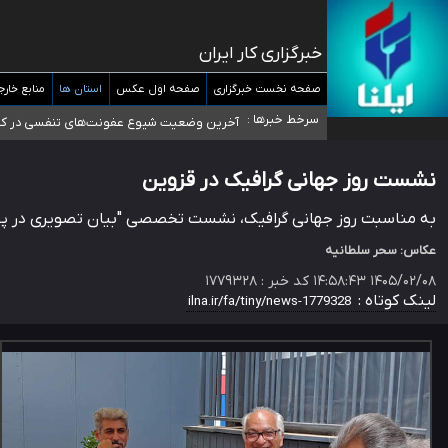
خبرگزاری کار ایران
تعویق آزمون ورودی دکترای تخصصی فرماندهی صحنه عملیات 
صفحه نخست خبرگزاری
صفحه اول عکس
استان ها
منابع خارج
خبرنگاران راویان حقیقت با دغدغه نان، مسکن و بیمه
سرخط خبرها :
آخرین وضعیت شیوع عفونت‌های تنفسی در کشور/
هیچ پرستاری بازداشت یا اخراج نشده است/ از رئیس جمهور خ
ثبت‌نام بخش عمده دانش‌آموزان مدارس ایرانی امارات در کشور
نشست روز جهانی گرافیک در قزوین
به مناسبت روز جهانی گرافیک، نشست تخصصی "بیان تصویری در پوستر و
عکاس: سحر سلطانیه
۱۴۰۵/۰۲/۰۸ ۱۴:۵۸:۴۳
کد خبر :
۱۷۷۹۳۲۸
لینک کوتاه :