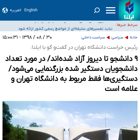
آمار خودکشی نسبت به سال‌های قبل افزایش نیافته است
English
العربیه
دستگیری عامل اصلی حادثه فوت حمیدرضا رجب‌زاده
سرخط خبرها :
نباید تفسیرهای سلیقه‌ای از مواضع رسمی کشور ارائه شود
«زیرمیزی» برای داوطلبان پزشکی سراب است/ دریافت‌های غیرمتعارف در شأن پزشکی
۳۰ / ۰۸ / ۱۳۹۸ - ۱۵:۰۰:۳۱
خانه
سیاسی
سیاست داخلی
و کشورمان نیست/ نظام سلامت جلوی این رویه را بگیرد
ضرورت آموزش حریم خصوصی در فضای آنلاین در مدارس/ هزینه‌های سنگین
رئیس حراست دانشگاه تهران در گفت‌و گو با ایلنا:
اجتماعی انتشار تصاویر خصوصی برای قربانیان/ سوءاستفاده مجرمان از ترس
۹ دانشجو تا دیروز آزاد شده‌اند/ در مورد تعداد
رسوایی
دانشجویان دستگیر شده بزرگنمایی می‌شود/
دستگیری‌ها فقط مربوط به دانشگاه تهران و
علامه است