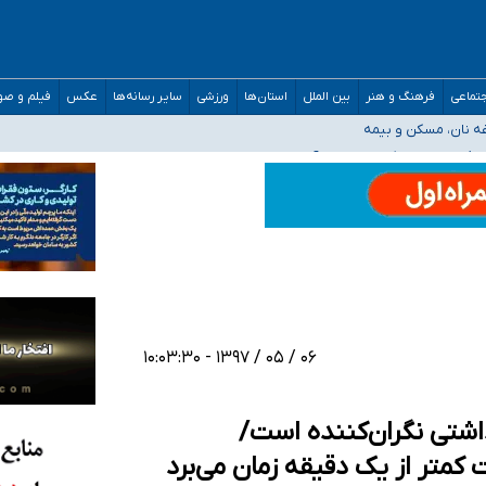
صحنه عملیات و دکترای تخصصی جغرافیای نظامی دافوس آجا
تماعی
فرهنگ و هنر
بین الملل
استان‌ها
ورزشی
سایر رسانه‌ها
عکس
فیلم و ص
غه نان، مسکن و بیمه
فسی در کشور/ خوزستان و کرمان بالاتر از آستانه هشدار
رئیس جمهور خواستیم ورود کند
مارات در کشور/ درباره محصلان باقی‌مانده در دبی متناسب با شرایط جدید تصمیم‌گیری
۰۶ / ۰۵ / ۱۳۹۷ - ۱۰:۰۳:۳۰
داشتی نگران‌کننده است/
کمتر از یک دقیقه زمان می‌برد