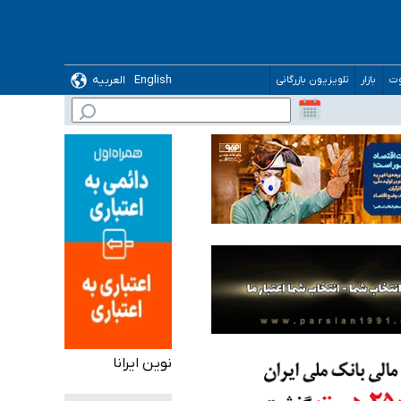
English
العربیه
وت
بازار
تلویزیون بازرگانی
 می‌شود
نوین ایرانا