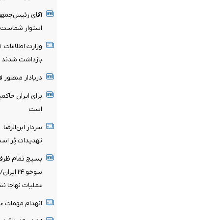
آقای رئیس‌جمهو
استوار شماست
بازداشت شدند
دریادار منصور 
برای ایران حاکم
است
سردار ابن‌الرضا
تهدیدات پُر اس
بسیج تمام ظرفی
سوخو ۲۴ 
عملیات نهاجا ن
انهدام مهمات ع