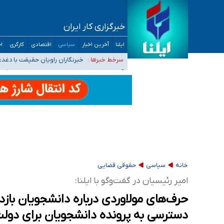
خبرگزاری کار ایران
تعویق آزمون ورودی دکترای تخصصی فرماندهی 
ایلنا
آخرین اخبار
سیاسی
اقتصادی
کارگری
اج
خبرنگاران راویان حقیقت با دغد
سرخط خبرها :
آخرین وضعیت شیوع عفونت‌های تن
هیچ پرستاری بازداشت یا اخراج نشده است/ از 
ثبت‌نام بخش عمده دانش‌آموزان مدارس ایرانی ا
خانه
سیاسی
حقوقی قضایی
امیر رئیسیان در گفت‌وگو با ایلنا:
حرف‌های مولاوردی درباره دانشجویان باز
دسترسی به پرونده دانشجویان برای دولت 