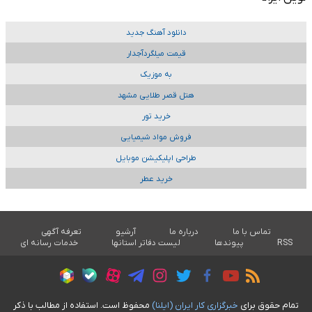
دانلود آهنگ جدید
قیمت میلگردآجدار
به موزیک
هتل قصر طلایی مشهد
خرید تور
فروش مواد شیمیایی
طراحی اپلیکیشن موبایل
خرید عطر
تماس با ما
درباره ما
آرشیو
تعرفه آگهی
RSS
پیوندها
لیست دفاتر استانها
خدمات رسانه ای
تمام حقوق برای
خبرگزاری کار ايران (ايلنا)
محفوظ است. استفاده از مطالب با ذکر