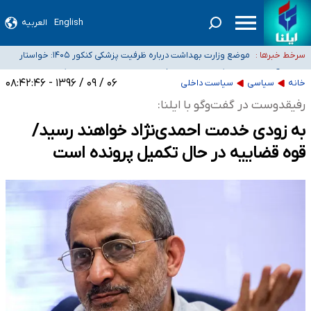
English
العربیه
۴۰ تا ۵۰ روز گرمای نسبی در پیش داریم/ دمای تهران به ۳۸ درجه می‌رسد
موضع وزارت بهداشت درباره ظرفیت پزشکی کنکور ۱۴۰۵: خواستار
سرخط خبرها :
اصلاح ظرفیت‌ها هستیم، اما هنوز پاسخ مشخصی نگرفته‌ایم
تعویق آزمون ورودی دکترای تخصصی فرماندهی صحنه عملیات و
خبرنگاران راویان حقیقت با دغدغه نان، مسکن و بیمه
دکترای تخصصی جغرافیای نظامی دافوس آجا
۰۶ / ۰۹ / ۱۳۹۶ - ۰۸:۴۲:۴۶
خانه
سیاسی
سیاست داخلی
آخرین وضعیت شیوع عفونت‌های تنفسی در کشور/ خوزستان و کرمان بالاتر از
رفیقدوست در گفت‌و‌گو با ایلنا:
آستانه هشدار
به زودی خدمت احمدی‌نژاد خواهند رسید/
قوه قضاییه در حال تکمیل پرونده است