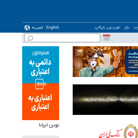
English
العربیه
وت
بازار
تلویزیون بازرگانی
نوین ایرانا