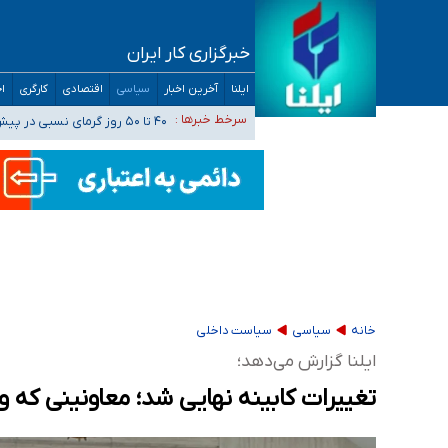
خبرگزاری کار ایران
افزایش تعداد مراکز همسان‌گزینی به ۲۳۰ مرکز/ بررسی صلاحیت و نظارت‌ها به سازمان تبلیغات واگذار شده است
ایلنا
آخرین اخبار
سیاسی
اقتصادی
کارگری
اج
۴۰ تا ۵۰ روز گرمای نسبی در پیش داریم/ دمای تهران به ۳۸ درجه می‌رسد
سرخط خبرها :
موضع وزارت بهداشت درباره ظرفیت پزشکی کنکور ۱۴۰۵: خواستار اصلاح ظرفیت‌ها
تعویق آزمون ورودی دکترای تخصصی فرماندهی 
خبرنگاران راویان حقیقت با دغدغه نان، مسکن و
خانه
سیاسی
سیاست داخلی
ایلنا گزارش می‌دهد؛
تغییرات کابینه نهایی شد؛ معاونینی که و