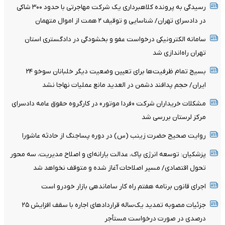
رسیدگی به پرونده کلاهبرداری یک شرکت مهاجرتی با حدود ۳۰۰ شاکی
در دادسرای تهران/ شناسایی و توقیف ۲ همت از اموال متهمان
سامانه الکترونیکی درخواست عفو و بخشودگی در دادگستری استان
تهران راه‌اندازی شد
بسیج تمام ظرفیت‌ها برای تعیین وضعیت دیگر خلبانان سوخو ۲۴
ایران/ حجم پدافند دشمن در العدید مانع عملیات نهاجا نشد
مشکلات خریداران شرکت «فردا موتور» در کارگروه حقوق عامه دادسرای
مرکز لرستان بررسی شد
روایت صحیح حضرت زینب (س) در دوره پساجنگ از حادثه عاشورا
پزشکیان: توسعه انرژی پاک، عدالت یارانه‌ای و اصلاح مدیریت، سه محور
تحول اقتصادی/ مسیر اصلاحات آغاز شده و متوقف نخواهد شد
اجرای قانون برنامه هفتم راه کار ساماندهی بازار خودرو است
جزئیات مصوبه تمدید یک‌ساله قرارداد‌های اجاره با سقف افزایش ۲۵
درصدی در صورت درخواست مستأجر