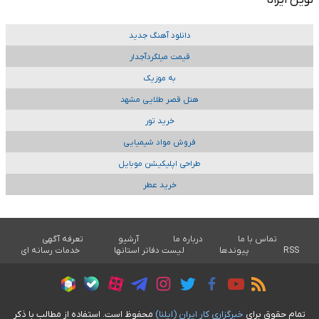
نوین ایرانا
دانلود آهنگ جدید
قیمت میلگردآجدار
به موزیک
هتل قصر طلایی مشهد
خرید تور
فروش مواد شیمیایی
طراحی اپلیکیشن موبایل
خرید عطر
تماس با ما
درباره ما
آرشیو
تعرفه آگهی
RSS
پیوندها
لیست دفاتر استانها
خدمات رسانه ای
تمام حقوق برای
خبرگزاری کار ايران (ايلنا)
محفوظ است. استفاده از مطالب با ذکر