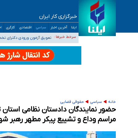
خبرگزاری کار ایران
موضع وزارت بهداشت درباره ظرفیت پزشکی کنکور ۱۴۰۵: خواستار اصلاح ظرفیت‌ها هستیم، اما هنوز پاسخ مشخصی نگرفت
ایلنا
آخرین اخبار
سیاسی
اقتصادی
کارگری
اج
تعویق آزمون ورودی دکترای تخ
سرخط خبرها :
خبرنگاران راویان حقیقت با دغد
آخرین وضعیت شیوع عفونت‌های تنفسی در کشور/ 
هیچ پرستاری بازداشت یا اخراج نشده است/ از 
خانه
سیاسی
حقوقی قضایی
حضور نمایندگان دادستان نظامی استان تهر
مراسم وداع و تشییع پیکر مطهر رهبر شه