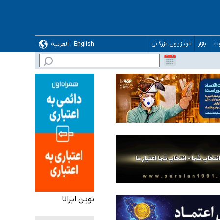
English
العربیه
وت
بازار
تلویزیون بازرگانی
نوین ایرانا