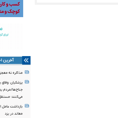
آخرین اخ
مذاکره نه معجز
پزشکیان: وفاق ی
جناح‌ها/مردم ی
می‌کنند؛ مستقل
بازداشت عامل ا
معاند در یزد