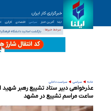
خبرگزاری کار ایران
ثبت‌نام بخش عمده دانش‌آموزان مدارس ایرانی ا
ایلنا
آخرین اخبار
سیاسی
اقتصادی
کارگری
اج
هشدار درباره مصرف و دسترسی آسان به ماده م
سرخط خبرها :
بازگشت اساتید دانشگاه فرهنگیا
۵۵۶ هزار نفر در صف وام ازدواج/ بانک سرمایه با وجود ۲۵۰ متقاضی، تاکنون هیچ فقره وامی پرداخت نکرده است
کسانی که خواهان ادامه جنگ هستند، برنامه خود را
خانه
سیاسی
سیاست داخلی
عذرخواهی دبیر ستاد تشییع رهبر شهید ا
ساعت مراسم تشییع در مشهد