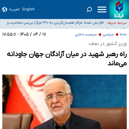
English
العربیه
ضرورت آموزش حریم خصوصی در فضای آنلاین در مدارس/ هزینه‌های سنگین
اجتماعی انتشار تصاویر خصوصی برای قربانیان/ سوءاستفاده مجرمان از ترس
افزایش تعداد مراکز همسان‌گزینی به ۲۳۰ مرکز/ بررسی صلاحیت و
سرخط خبرها :
رسوایی
نظارت‌ها به سازمان تبلیغات واگذار شده است
۴۰ تا ۵۰ روز گرمای نسبی در پیش داریم/ دمای تهران به ۳۸ درجه
می‌رسد
موضع وزارت بهداشت درباره ظرفیت پزشکی کنکور ۱۴۰۵: خواستار اصلاح ظرفیت‌ها
۱۷ / ۰۴ / ۱۴۰۵ - ۱۷:۵۵:۱۱
خانه
سیاسی
سیاست داخلی
هستیم، اما هنوز پاسخ مشخصی نگرفته‌ایم
تعویق آزمون ورودی دکترای تخصصی فرماندهی صحنه عملیات و دکترای تخصصی
وزیر کشور در نجف:
جغرافیای نظامی دافوس آجا
راه رهبر شهید در میان آزادگان جهان جاودانه
می‌ماند