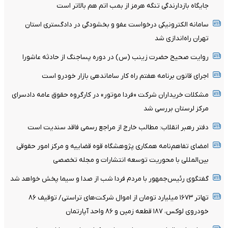
جایگاه بازدارندگی تنگه هرمز از بمب اتم هم بالاتر است
سامانه الکترونیکی درخواست عفو و بخشودگی در دادگستری استان
تهران راه‌اندازی شد
روایت صحیح حضرت زینب (س) در دوره پساجنگ از حادثه عاشورا
اجرای قانون برنامه هفتم راه کار ساماندهی بازار خودرو است
مشکلات خریداران شرکت «فردا موتور» در کارگروه حقوق عامه دادسرای
مرکز لرستان بررسی شد
دفتر رهبر انقلاب: مطالب خارج از مراجع رسمی فاقد سندیت است
امضای تفاهم‌نامه همکاری پژوهشگاه قوه قضاییه و مرکز امور حقوقی
بین‌المللی با محوریت توسعه انتشارات و مجله تخصصی
گفتگوی رئیس‌جمهور با مردم فردا شب از صدا و سیما پخش خواهد شد
تهاتر ۱۶۷۳ میلیارد تومان از اموال شرکت‌های تراستی/ توقیف ۸۶
خودروی لوکس، ۱۸۷ قطعه زمین و ۸۶ واحد آپارتمان