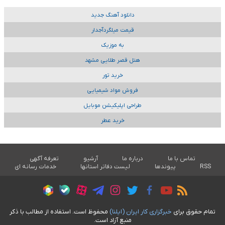
دانلود آهنگ جدید
قیمت میلگردآجدار
به موزیک
هتل قصر طلایی مشهد
خرید تور
فروش مواد شیمیایی
طراحی اپلیکیشن موبایل
خرید عطر
تماس با ما
درباره ما
آرشیو
تعرفه آگهی
RSS
پیوندها
لیست دفاتر استانها
خدمات رسانه ای
تمام حقوق برای
خبرگزاری کار ايران (ايلنا)
محفوظ است. استفاده از مطالب با ذکر
منبع آزاد است.