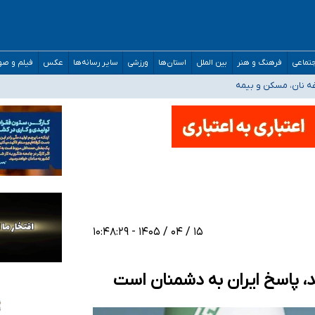
صحنه عملیات و دکترای تخصصی جغرافیای نظامی دافوس آجا
تماعی
فرهنگ و هنر
بین الملل
استان‌ها
ورزشی
سایر رسانه‌ها
عکس
فیلم و ص
غه نان، مسکن و بیمه
فسی در کشور/ خوزستان و کرمان بالاتر از آستانه هشدار
رئیس جمهور خواستیم ورود کند
مارات در کشور/ درباره محصلان باقی‌مانده در دبی متناسب با شرایط جدید تصمیم‌گیری
۱۵ / ۰۴ / ۱۴۰۵ - ۱۰:۴۸:۲۹
، پاسخ ایران به دشمنان است