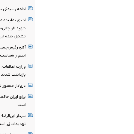
ادامه رسیدگی به 
ادعای نماینده م
شهید لاریجانی»
تشکیل شده این ا
آقای رئیس‌جمهو
استوار شماست
بازداشت شدند
دریادار منصور 
برای ایران حاکم
است
سردار ابن‌الرضا
تهدیدات پُر اس