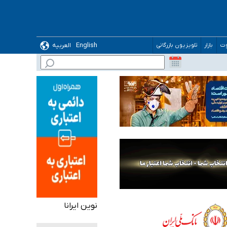
English
العربیه
وت
بازار
تلویزیون بازرگانی
 می‌شود
نوین ایرانا