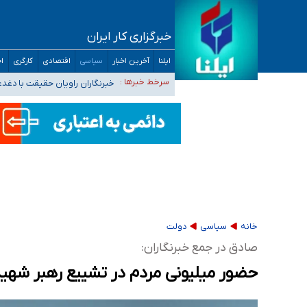
خبرگزاری کار ایران
تعویق آزمون ورودی دکترای تخصصی فرماندهی 
ایلنا
آخرین اخبار
سیاسی
اقتصادی
کارگری
اج
خبرنگاران راویان حقیقت با دغد
سرخط خبرها :
آخرین وضعیت شیوع عفونت‌های تن
هیچ پرستاری بازداشت یا اخراج نشده است/ از 
ثبت‌نام بخش عمده دانش‌آموزان مدارس ایرانی ا
خانه
سیاسی
دولت
صادق در جمع خبرنگاران:
حضور میلیونی مردم در تشییع رهبر شهید