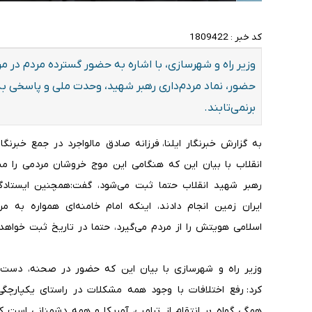
کد خبر :
1809422
وزیر راه و شهرسازی، با اشاره به حضور گسترده مردم در م
حضور، نماد مردم‌داری رهبر شهید، وحدت ملی و پاسخی به 
برنمی‌تابند.
به گزارش خبرنگار ایلنا، فرزانه صادق مالواجرد در جمع خبرن
انقلاب با بیان این که هنگامی این موج خروشان مردمی را مش
رهبر شهید انقلاب حتما ثبت می‌شود، گفت:همچنین ایستادگی
ایران زمین انجام دادند، اینکه امام خامنه‌ای همواره به 
اسلامی هویتش را از مردم می‌گیرد، حتما در تاریخ ثبت خواهد
وزیر راه و شهرسازی با بیان این که حضور در صحنه، دست ب
کرد: رفع اختلافات با وجود همه مشکلات در راستای یکپارچگ
همگی گواه بر انتقام از ترامپ، آمریکا و همه دشمنانی است ک