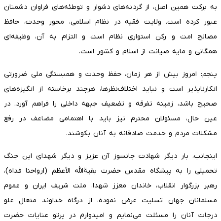
به برکت همین اصل، از گردنه‌های دشوار و توطئه‌های فراوان دشمنان
عبور کرده است. ولایت فقیه در نظام اسلامی، محور وحدت، حافظ
مصالح امت و رکن استواری نظام است و التزام به آن، وظیفه‌ای
همگانی و مایه صیانت از اسلام و کشور است.
پنجم: امروز بیش از هر زمان، حفظ وحدت و همبستگی ملی ضرورتی
انکارناپذیر است و نباید اختلاف‌نظرها، هرچند برخاسته از انگیزه‌های
صحیح باشد، زمینه تفرقه و تضعیف جبهه داخلی را فراهم آورد. در
عین حال، مسئولان محترم نیز باید با اهتمامی مضاعف در رفع
مشکلات مردم و خدمت صادقانه به آنان بکوشند.
اینجانب، بار دیگر شهادت جانسوز آن عزیز و دیگر شهدای این جنگ
تحمیلی را به پیشگاه مقدس حضرت بقیةالله الأعظم (ارواحنا فداه)،
رهبر بزرگوار انقلاب، خاندان معزز شهدا، ملت شریف ایران و عموم
مسلمانان جهان تسلیت عرض نموده، از درگاه خداوند متعال علو
درجات آنان را مسئلت می‌نمایم و امیدوارم در پرتو عنایات حضرت