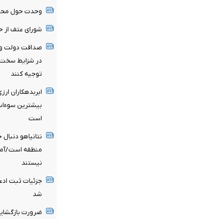
وحدت حول محور 
شورای عتف از ح
صداقت دولت و ا
در شزایط سخت سر
توجیه کنند
ابربدهکاران ارز
است
نتانیاهو دنبال
منطقه است/آماد
نیستند
شد
ضرورت بازگشایی