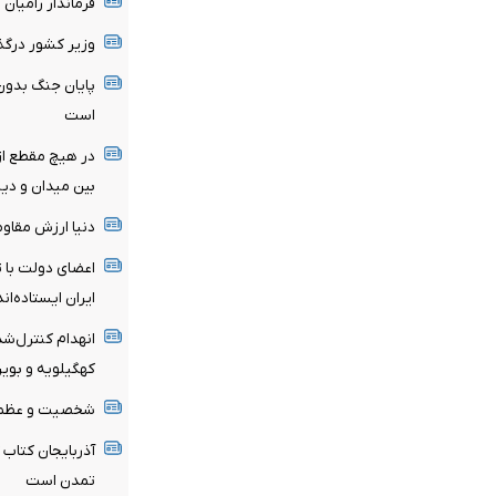
فرماندار رامیا
وزیر کشور درگذ
پایان جنگ بدون
است
در هیچ مقطع از 
بین میدان و دی
دنیا ارزش مقاوم
اعضای دولت با ت
ایران ایستاده‌اند
انهدام کنترل‌شد
کهگیلویه و بویر
شخصیت و عظمت 
آذربایجان کتاب 
تمدن است