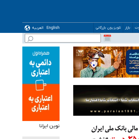
English
العربیه
وت
بازار
تلویزیون بازرگانی
نوین ایرانا