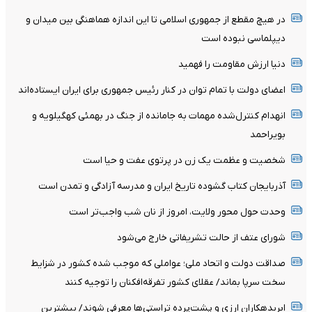
در هیچ مقطع از جمهوری اسلامی تا این اندازه هماهنگی بین میدان و
دیپلماسی نبوده است
دنیا ارزش مقاومت را فهمید
اعضای دولت با تمام توان در کنار رئیس جمهوری برای ایران ایستاده‌اند
انهدام کنترل‌شده مهمات به‌ جامانده از جنگ در بهمئی کهگیلویه و
بویراحمد
شخصیت و عظمت یک زن در پرتوی عفت و حیا است
آذربایجان کتاب گشوده تاریخ ایران و مدرسه آزادگی و تمدن است
وحدت حول محور ولایت، امروز از نان شب واجب‌تر است
شورای عتف از حالت تشریفاتی خارج می‌شود
صداقت دولت و اتحاد ملی؛ عواملی که موجب شده کشور در شزایط
سخت سرپا بماند/ عقلای کشور تفرقه‌افکنان را توجیه کنند
ابربدهکاران ارزی و پشت‌پرده تراستی‌ها معرفی شوند/ بیشترین