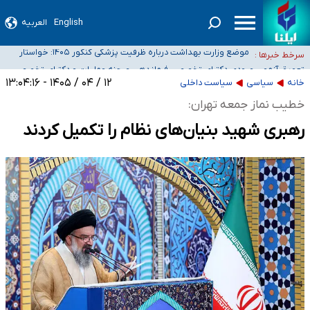
English
العربیه
۴۰ تا ۵۰ روز گرمای نسبی در پیش داریم/ دمای تهران به ۳۸ درجه می‌رسد
موضع وزارت بهداشت درباره ظرفیت پزشکی کنکور ۱۴۰۵: خواستار
سرخط خبرها :
اصلاح ظرفیت‌ها هستیم، اما هنوز پاسخ مشخصی نگرفته‌ایم
تعویق آزمون ورودی دکترای تخصصی فرماندهی صحنه عملیات و
خبرنگاران راویان حقیقت با دغدغه نان، مسکن و بیمه
دکترای تخصصی جغرافیای نظامی دافوس آجا
۱۲ / ۰۴ / ۱۴۰۵ - ۱۳:۰۴:۱۶
خانه
سیاسی
سیاست داخلی
آخرین وضعیت شیوع عفونت‌های تنفسی در کشور/ خوزستان و کرمان بالاتر از
خطیب نماز جمعه تهران:
آستانه هشدار
رهبری شهید بنیان‌های نظام را تکمیل کردند