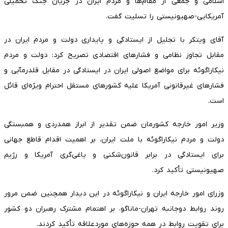
اسلامی و جمعی از مقام‌ها و مردم ایران در جریان جنگ تحمیلی
آمریکایی-صهیونیستی را تسلیت گفت.
آقای ویتکر با تجلیل از ایستادگی و پایداری دولت و مردم ایران در
مقابل تجاوز نظامی و فشارهای اقتصادی تصریح کرد: دولت و مردم
نیکاراگوئه برای مواضع اصولی ایران در ایستادگی در مقابل قلدرمآبی و
فشارهای غیرقانونی آمریکا علیه کشورهای مستقل احترام ویژه‌ای قائل
است.
وزیر امور خارجه کشورمان ضمن تقدیر از ابراز همدردی و همبستگی
دولت و مردم نیکاراگوئه با ملت ایران، بر اهمیت اقدام قاطع جهانی
برای ایستادگی در برابر قانون‌شکنی و یاغی‌گری آمریکا و رژیم
صهیونیستی تأکید کرد.
وزرای امور خارجه ایران و نیکاراگوئه در این دیدار همچنین ضمن مرور
روند روابط دوجانبه تهران-ماناگو، بر اهتمام مشترک رهبران دو کشور
برای تقویت روابط در همه حوزه‌های موردعلاقه تأکید کردند.