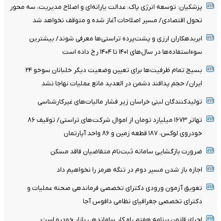
پزشکیان: توسعه انرژی پاک، عدالت یارانه‌ای و اصلاح مدیریت، سه محور
تحول اقتصادی/ مسیر اصلاحات آغاز شده و متوقف نخواهد شد
ابربدهکاران ارزی و پشت‌پرده تراستی‌ها معرفی شوند/ بیشترین
سوءاستفاده‌ها در سال‌های ۱۴۰۱ تا ۱۴۰۴ رخ داده است
بسیج تمام ظرفیت‌ها برای تعیین وضعیت دیگر خلبانان سوخو ۲۴
ایران/ حجم پدافند دشمن در العدید مانع عملیات نهاجا نشد
تولیدکنندگان لبنی خراسان زیر فشار مالیات‌های غیرکارشناسی
تهاتر ۱۶۷۳ میلیارد تومان از اموال شرکت‌های تراستی/ توقیف ۸۶
خودروی لوکس، ۱۸۷ قطعه زمین و ۸۶ واحد آپارتمان
ضرورت بازگشایی سامانه ثبت‌نام متقاضیان فاقد مسکن
اجازه باز شدن مسیر دوم در تنگه هرمز را نخواهیم داد
تعویق آزمون ورودی دکترای تخصصی فرماندهی صحنه عملیات و
دکترای تخصصی جغرافیای نظامی دافوس آجا
اجرای قانون برنامه هفتم راه کار ساماندهی بازار خودرو است