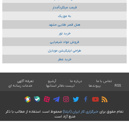
قیمت میلگردآجدار
به موزیک
هتل قصر طلایی مشهد
خرید تور
فروش مواد شیمیایی
طراحی اپلیکیشن موبایل
خرید عطر
تماس با ما
درباره ما
آرشیو
تعرفه آگهی
RSS
پیوندها
لیست دفاتر استانها
خدمات رسانه ای
تمام حقوق برای
خبرگزاری کار ايران (ايلنا)
محفوظ است. استفاده از مطالب با ذکر
منبع آزاد است.