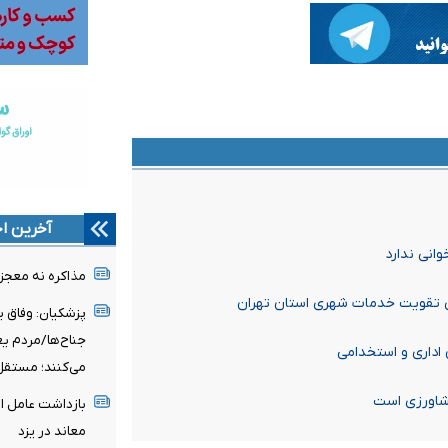
آخرین اخ
انی ندارد
مذاکره نه معجز
ای تقویت خدمات شهری استان تهران
پزشکیان: وفاق ی
جناح‌ها/مردم ی
داری و استخدامی
می‌کنند؛ مستقل
شاورزی است
بازداشت عامل ا
معاند در یزد