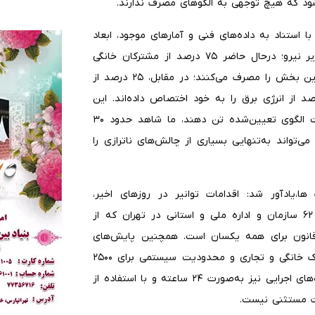
ود که هیچ توجهی به الگوهای مصرف ندارند.
استناد به داده‌های فنی و آمارهای موجود، ابعاد
این ناترازی را تشریح کرد و ادامه داد: بنابر گفته معاون وزیر نیرو؛ درحال حاضر ۷۵ درصد از مشترکان خانگی
کشور، الگوی مصرف را رعایت کرده و تنها ۵۰ درصد از برق این بخش را مصرف می‌کنند؛ در مقابل، ۲۵ درصد از
 که فراتر از الگو مصرف می‌کنند، به تنهایی ۵۰ درصد از انرژی برق را به خود اختصاص داده‌اند. این
یعنی اگر این ۲۵ درصد از مشترکان پرمصرف، تنها به رعایت الگوی تعیین‌شده تن دهند، ما شاهد حدود ۳۰
اند به‌تنهایی بسیاری از چالش‌های ناترازی را
،یادآور شد: اقدامات توانیر در روزهای اخیر،
نشان‌دهنده عزم جدی برای برقراری عدالت است. قطع برق ۶۲ سازمان و اداره ملی و استانی در تهران که از
قانون برای همه یکسان است. همچنین پایش‌های
هوشمند منجر به اعمال محدودیت برای بیش از ۸۲۰۵ مشترک خانگی و تجاری و محدودیت سیستمی برای ۲۵۰۰
مشترک «بسیار پرمصرف» شده است. نظارت بر مصرف دستگاه‌های اجرایی نیز به‌صورت ۲۴ ساعته و با استفاده از
رت مستثنی نیست.