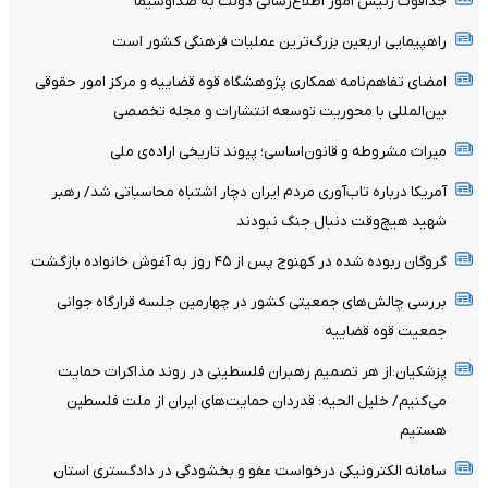
خداقوت رئیس امور اطلاع‌رسانی دولت به صداوسیما
راهپیمایی اربعین بزرگ‌ترین عملیات فرهنگی کشور است
امضای تفاهم‌نامه همکاری پژوهشگاه قوه قضاییه و مرکز امور حقوقی
بین‌المللی با محوریت توسعه انتشارات و مجله تخصصی
میراث مشروطه و قانون‌اساسی؛ پیوند تاریخی اراده‌ی ملی
آمریکا درباره تاب‌آوری مردم ایران دچار اشتباه محاسباتی شد/ رهبر
شهید هیچ‌وقت دنبال جنگ نبودند
گروگان ربوده‌ شده در کهنوج پس از ۴۵ روز به آغوش خانواده بازگشت
بررسی چالش‌های جمعیتی کشور در چهارمین جلسه قرارگاه جوانی
جمعیت قوه قضاییه
پزشکیان:از هر تصمیم رهبران فلسطینی در روند مذاکرات حمایت
می‌کنیم/ خلیل الحیه: قدردان حمایت‌های ایران از ملت فلسطین
هستیم
سامانه الکترونیکی درخواست عفو و بخشودگی در دادگستری استان