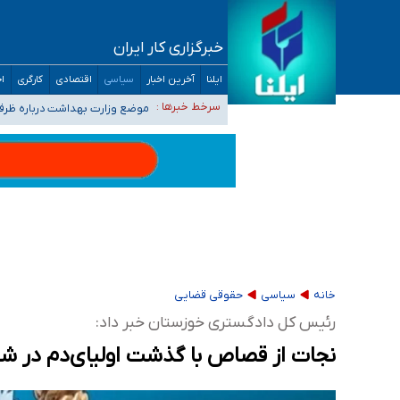
خبرگزاری کار ایران
۴۰ تا ۵۰ روز گرمای نسبی در پیش داریم/ دمای تهران به ۳۸ درجه می‌رسد
ایلنا
آخرین اخبار
سیاسی
اقتصادی
کارگری
اج
موضع وزارت بهداشت درباره ظرفیت پزشکی کنکور ۱۴۰۵: خواستار اصلاح ظرفیت‌ها
سرخط خبرها :
تعویق آزمون ورودی دکترای تخ
خبرنگاران راویان حقیقت با دغدغه نان، مسکن و
آخرین وضعیت شیوع عفونت‌های تنفسی در کشور/ 
خانه
سیاسی
حقوقی قضایی
رئیس کل دادگستری خوزستان خبر داد:
نجات از قصاص با گذشت اولیای‌دم در ش