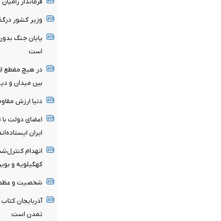
فرماندار رامیا
وزیر کشور درگذ
پایان جنگ بدون
است
در هیچ مقطع از 
بین میدان و دی
دنیا ارزش مقاوم
اعضای دولت با ت
ایران ایستاده‌اند
انهدام کنترل‌شد
کهگیلویه و بویر
شخصیت و عظمت 
آذربایجان کتاب 
تمدن است