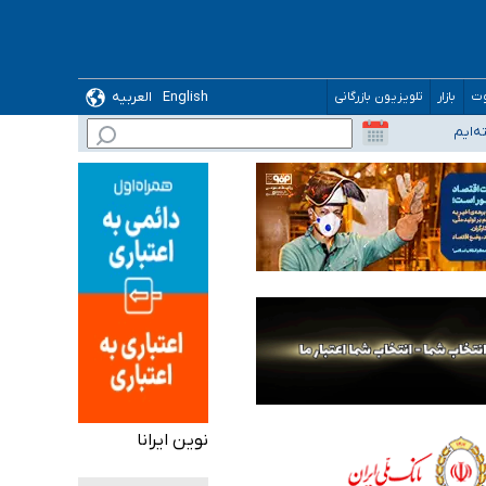
English
العربیه
وت
بازار
تلویزیون بازرگانی
نوین ایرانا