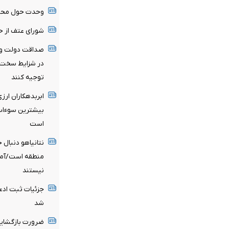
وحدت حول محور 
شورای عتف از ح
صداقت دولت و ا
در شزایط سخت سر
توجیه کنند
ابربدهکاران ارز
است
نتانیاهو دنبال
منطقه است/آماد
نیستند
شد
ضرورت بازگشایی