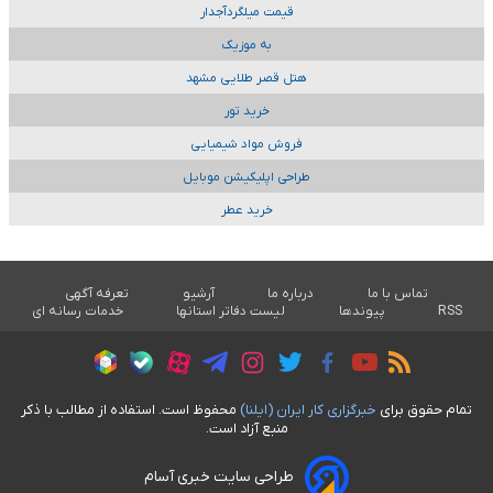
قیمت میلگردآجدار
به موزیک
هتل قصر طلایی مشهد
خرید تور
فروش مواد شیمیایی
طراحی اپلیکیشن موبایل
خرید عطر
تماس با ما
درباره ما
آرشیو
تعرفه آگهی
RSS
پیوندها
لیست دفاتر استانها
خدمات رسانه ای
تمام حقوق برای
خبرگزاری کار ايران (ايلنا)
محفوظ است. استفاده از مطالب با ذکر
منبع آزاد است.
طراحی سایت خبری آسام