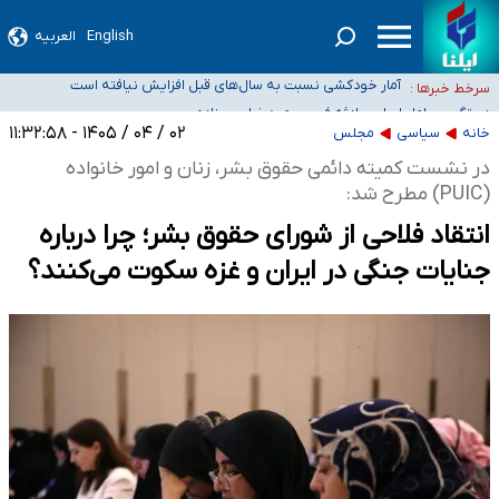
English
العربیه
سیدحسن خمینی عزادار شد
آمار خودکشی نسبت به سال‌های قبل افزایش نیافته است
سرخط خبرها :
دستگیری عامل اصلی حادثه فوت حمیدرضا رجب‌زاده
نباید تفسیرهای سلیقه‌ای از مواضع رسمی کشور ارائه شود
۰۲ / ۰۴ / ۱۴۰۵ - ۱۱:۳۲:۵۸
خانه
سیاسی
مجلس
«زیرمیزی» برای داوطلبان پزشکی سراب است/ دریافت‌های غیرمتعارف در شأن پزشکی
در نشست کمیته دائمی حقوق بشر، زنان و امور خانواده
و کشورمان نیست/ نظام سلامت جلوی این رویه را بگیرد
(PUIC) مطرح شد:
انتقاد فلاحی از شورای حقوق بشر؛ چرا درباره
جنایات جنگی در ایران و غزه سکوت می‌کنند؟