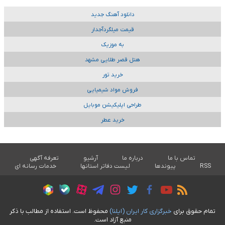
دانلود آهنگ جدید
قیمت میلگردآجدار
به موزیک
هتل قصر طلایی مشهد
خرید تور
فروش مواد شیمیایی
طراحی اپلیکیشن موبایل
خرید عطر
تماس با ما
درباره ما
آرشیو
تعرفه آگهی
RSS
پیوندها
لیست دفاتر استانها
خدمات رسانه ای
تمام حقوق برای
خبرگزاری کار ايران (ايلنا)
محفوظ است. استفاده از مطالب با ذکر
منبع آزاد است.