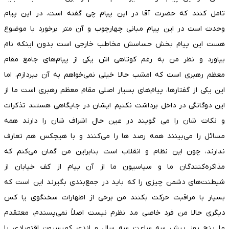
تامل کنند که حضرت آقا در این پیام چی گفته است. در این پیام
وحدت است در این پیام مبانی چهارچوب و آن متر برخورد با موضوع
هست این پیام بخش حساسش مخاطب خارجی است بدون اینکه نام
بیاورد و نظر من به رغم کوتاهی اش یکی از پیام‌های جامع مقام
معظم رهبری است که امشب حالا خیلی نمی‌خواهم به آن بپردازم، اما
این یکی از گفتارها، پیام‌های بسیار اصلی مقام معظم رهبری است ما از
این دوگانگی در داخل برداشت نکنیم ایشان در جایگاهی هستند تذکرات
و نکات شان را می گویند در عین‌ حال اشراف شان را دارند همه
مسائل را می‌بینند همه رصد ها را می‌کنند و با هیچکس هم تعارف
ندارند، چون این نظام و انقلاب است بنابراین من گمان می‌کنم که
مذاکره‌کنندگان ما و سیاسیون ما از آن پیام از کف خیابان از
شیطنت‌های دشمن چیزی را که باید در جمع‌بندی بگیرند این است که
بسیار با مراقبت حرکت بکنند من برخی از اظهارات سخنگوی یا کس
دیگری حالا من فرد خاصی مد نظرم نیست اصلاً نمی‌پسندم، معتقدم
ما پنج روز پیش سه ساعت سه سال و اندی کمیسیون اقتصادی با