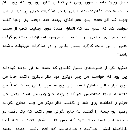
داخل وجود داشت، چون برخی هم تحلیل شان این بود که این پیام
دست هیئت مذاکره‌کننده ایرانی را در مذاکرات خیلی پر کرد از این
جهت که اگر همه اینها هم اتفاق بیفتد صد درصد باز اونجا گفته
خواهد شد که سری هم که اتفاق افتاده مورد رضایت کافی از سمت
رهبر جمهوری اسلامی ایران نیست و می‌شود امتیاز‌های بیشتری گرفت
یعنی از این بابت کارکرد بسیار بالایی را در مذاکرات می‌تواند داشته
باشد؟
متکی: یکی از عبارت‌های بسیار کلیدی که همه به آن توجه کرده‌اند
این بود که خواست من چیز دیگری بود نظر دیگری داشتم حالا من
عین عبارت الان خاطرم نیست ولی این مضمون را می رساند اتفاقاً من
معتقدم اینجا مخاطبش امریکا و رژیم صهیونیستی است یعنی من
حرفم را گذاشتم برای شما و نگفتند نظر دیگر من چیه، مطرح نکردند
وقتی این جمله را گفتند یه جای نگرانی هم داشت که یک دفعه در
جامعه این فضا ایجاد شود که پس فلان مقام رفتند بیراهه آنجا
بلافاصله ایشان می‌آیند و می‌فرمایند که آقای رئیس جمهور تعهد