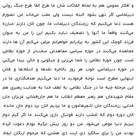
و افکار عمومی هم به لحاظ القائات شان ما طرح القا طرح جنگ روانی
دیپلماسی اگر تهی بشود البته نیست ولی عقب می‌ماند من تصورم
هست دعا می‌کنیم که رزمندگان دیپلمات ما، چون الان دارند مبارزه
می‌کنند واقعاً ما آنها را تضعیف نباید بکنیم این را من به عنوان
فرزند کوچک این کشور به برادرانم خواهرانم عرض می‌کنم آن ها دارند
مجاهده می‌کنند در حوزه سیاسی مجاهدش سخت‌تر از حوزه نظامی
است، چون حوزه نظامی را شما می‌زنی و میکوبی و حالی پیدا می‌کنی
در حوزه دیپلماسی خوب هر روز بالاخره نقد‌ها و انتقاد‌ها و فلان
اینهایی مطرح است توجه فرمودید ما دعا می‌کنیم هدف‌گذاری ما در
این مرحله چیه ما در جنگ نظامی به لطف خدا به هدایت رهبری هم
مقام شهیدمان هم رهبر معظم انقلاب ما هم جان‌فشانی عزیزان جان
فدایی رزمندگان مان لانچرهامون و ما بردیم الان برد دوم مان مانده
الان دوره دوم که امشب دارند فوتبال بازی می‌کنند ما اگر گیم دوم
ببریم دنیا عوض می‌شود، من دو روز پیش ترکیه بودم دعوت کرده
بودند من را برای سالگرد دی ایت، دی هشتی که مرحوم اربکان ایجاد