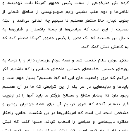
کرده یکی عذرخواهی از سمت رئیس جمهور آمریکا بابت تهدید‌ها و
لفاظی‌ها و دوم عقب نشینی رژیم صهیونیستی از مناطق اشغالی از
جنوب لبنان. حالا منتظر هستیم تا ببینیم چه اتفاقی می‌افتد و البته
صحبت از این است که میانجی‌ها از جمله پاکستان و قطری‌ها به
دنبال این هستند که یک متنی را رئیس جمهور آمریکا منتشر کند که
به کاهش تنش کمک کند.
متکی: عرض سلام خدمت شما و همه مردم عزیزمان دارم و با توجه به
روز‌های حساس، هفته‌های حساس، ماه‌های حساسی را که داشتیم فکر
می‌کنم که مرور وضعیت مان این که کجا هستیم؟ بسیار مهم است و
باید‌ها و نباید‌هایی در هر یک از این شرایطی که ما در آن هستیم
وجود دارد که بخاطر منافع و مصالح بزرگتر ما باید آنها را در اولویت
قرار بدهیم. آنچه که امروز ترسیم آن برای همه جهانیان روشن و
مشخص است، این است که امریکایی‌ها در پی شکست نظامی، راهکار
مذاکره دیپلماسی و سیاسی را انتخاب کردند. منتها گفت که نیش
عقرب نه از ره کین است، که البته امریکایی‌ها از سر کین نیش