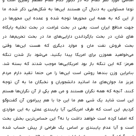
اساسی مورد نظر نظام که در تبلور کلام مقام معظم رهبری است و
نوعا مسئولین به دنبال آن هستند این‌ها به شکل‌هایی ذکر شده، ما
از این که به همه این محور‌ها توجه شده و عمده این محور‌ها در
جهت منافع ایران است، یعنی در بحث غرامت، در بحث تخلیه پایگاه
های شان، در بحث بازگرداندن دارایی‌های ما، در بحث تحریم‌ها، در
بحث فروش نفت مان و موارد دیگری که هست این‌ها وقتی
می‌خواهید هموزن برای امریکا پیدا بکنید، می‌شود باز شدن تنگه
هرمز؛ که این تنگه باز بود امریکایی‌ها موجب شدند که بسته شد،
بنابراین وزن بند‌ها روشن است این‌ها را من حتما تقید دارم مردم
عزیز ما، جوان‌های ما، اساتید دانشجویان و نخبگان ما به آن توجه
کنند، آنچه که همه نگران هستند و من هم یکی از آن نگران‌ها هستم
این است شاید یک شبی هم ما این جا با هم پیرامون آن گفت‌و‌گو
کردیم، این است که طرف امریکایی آیا پایبندی عملی به این مواردی
که امضا کرده است خواهد داشت یا نه؟ این حساس‌ترین بخش بحث
است و آیا عدم پایبندی بر اساس یک طراحی از پیش حساب شده