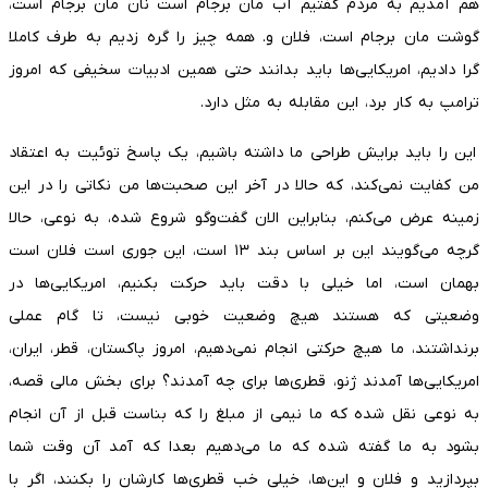
هم آمدیم به مردم گفتیم آب مان برجام است نان مان برجام است،
گوشت مان برجام است، فلان و. همه چیز را گره زدیم به طرف کاملا
گرا دادیم، امریکایی‌ها باید بدانند حتی همین ادبیات سخیفی که امروز
ترامپ به کار برد، این مقابله به مثل دارد.
این را باید برایش طراحی ما داشته باشیم، یک پاسخ توئیت به اعتقاد
من کفایت نمی‌کند، که حالا در آخر این صحبت‌ها من نکاتی را در این
زمینه عرض می‌کنم، بنابراین الان گفت‌و‌گو شروع شده، به نوعی، حالا
گرچه می‌گویند این بر اساس بند ۱۳ است، این جوری است فلان است
بهمان است، اما خیلی با دقت باید حرکت بکنیم، امریکایی‌ها در
وضعیتی که هستند هیچ وضعیت خوبی نیست، تا گام عملی
برنداشتند، ما هیچ حرکتی انجام نمی‌دهیم، امروز پاکستان، قطر، ایران،
امریکایی‌ها آمدند ژنو، قطری‌ها برای چه آمدند؟ برای بخش مالی قصه،
به نوعی نقل شده که ما نیمی از مبلغ را که بناست قبل از آن انجام
بشود به ما گفته شده که ما می‌دهیم بعدا که آمد آن وقت شما
بپردازید و فلان و این‌ها، خیلی خب قطری‌ها کارشان را بکنند، اگر با