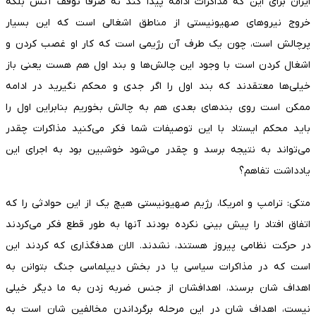
ایران برای این که مذاکرات ادامه پیدا کند نه صرفا توقف آتش بلکه
خروج نیرو‌های صهیونیستی از مناطق اشغالی است که این بسیار
پرچالش است، چون یک طرف آن رژیمی است که کار او غصب کردن و
اشغال کردن است با وجود این چالش‌ها و بند اول هم هست یعنی باز
خیلی‌ها معتقدند که بند اول را اگر جدی و محکم نگیرید در ادامه
ممکن است روی بند‌های بعدی هم به چالش بخوریم بنابراین اول را
باید محکم ایستاد با این توصیفات شما فکر می‌کنید مذاکرات چقدر
می‌تواند به نتیجه برسد و چقدر می‌شود خوشبین بود به اجرای این
یادداشت تفاهم؟
متکی: ترامپ و امریکا، رژیم صهیونیستی هیچ یک از این حوادثی را که
اتفاق افتاد را پیش بینی نکرده بودند آنها به طور قطع فکر می‌کردند
در حرکت نظامی پیروز هستند، نشدند. الان هدفگذاری که کردند این
است که در مذاکرات سیاسی یا در بخش دیپلماسی جنگ بتوانن به
اهداف شان برسند، اهدافشان از جنس ضربه زدن به ما دیگر خیلی
نیست، اهداف شان در این مرحله برگرداندن مخالفین شان است به