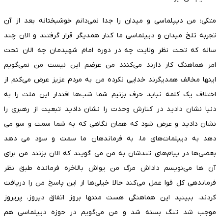
متکی: من دیپلماسی و میدان را جدا نمی‌دانم خوشبختانه بعد از آن
تجربه تلخ میدان و دیپلماسی ما کنار همدیگر قرار گرفتند و الان چند
ساله که تحت نظر ولایت چه در دوره امام شهیدمان چه الان تحت
امر هماهنگ کار دارند می‌کنند من عرضم این نیست من نمی‌گویم
اینها مخالف همدیگرند خدایی نکرده من به مردم عزیز عرض می‌کنم از
اختلاف یک کلمه نباید حرف بزنیم شما شب‌ها اقتدار این ملت را به
دنیا نشان دادید در کنارش وحدت را نشان دادید تبعیت از رهبری را
نشان دادید و عرض شود که همان نگاهی که به شما سمت و سو می
دهد به دیپلمات‌های ما، به فرماندهان ما سمت و سود می دهد
بعضی‌ها در پیام‌های تندشان به من می گویند که الان بزنند من برای
آن ها می‌نویسم داداش مرگ من یواش بالاخره فرمانده طبق نظر
فرماندهی کل قوا عمل می‌کند حالا خیلی‌ها از این پاسخ من را دریافت
کردند، ببینید این هماهنگی هست منتها بروز اتفاق دیروز، پریروز
موجب شد تنگ بسته شد و من می‌گویم در حوزه دیپلماسی هم