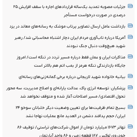
جزئیات مصوبه تمدید یک‌ساله قرارداد‌های اجاره با سقف افزایش ۲۵
درصدی در صورت درخواست مستأجر
بازداشت عامل ارسال تصاویر پرتاب موشک به رسانه‌های معاند در یزد
آمریکا درباره تاب‌آوری مردم ایران دچار اشتباه محاسباتی شد/ رهبر
شهید هیچ‌وقت دنبال جنگ نبودند
مذاکرات ایران و عمان فقط درباره مسیر تردد در تنگه است/ امروز
جایگاه بازدارندگی تنگه هرمز از بمب اتم هم بالاتر است
بیانیه خانواده شهید لاریجانی درباره برخی گمانه‌زنی‌های رسانه‌ای
پزشکیان: توسعه انرژی پاک، عدالت یارانه‌ای و اصلاح مدیریت، سه محور
تحول اقتصادی/ مسیر اصلاحات آغاز شده و متوقف نخواهد شد
بسیج تمام ظرفیت‌ها برای تعیین وضعیت دیگر خلبانان سوخو ۲۴
ایران/ حجم پدافند دشمن در العدید مانع عملیات نهاجا نشد
تهاتر ۱۶۷۳ میلیارد تومان از اموال شرکت‌های تراستی/ توقیف ۸۶
خودروی لوکس، ۱۸۷ قطعه زمین و ۸۶ واحد آپارتمان