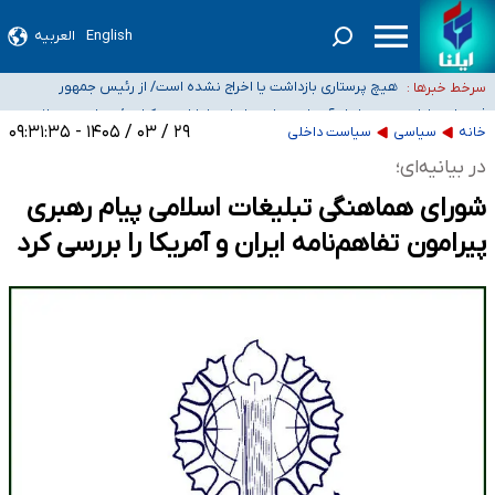
تعویق آزمون ورودی دکترای تخصصی فرماندهی صحنه عملیات و دکترای تخصصی
جغرافیای نظامی دافوس آجا
خبرنگاران راویان حقیقت با دغدغه نان، مسکن و بیمه
English
العربیه
آخرین وضعیت شیوع عفونت‌های تنفسی در کشور/ خوزستان و کرمان بالاتر از
آستانه هشدار
هیچ پرستاری بازداشت یا اخراج نشده است/ از رئیس جمهور
سرخط خبرها :
خواستیم ورود کند
ثبت‌نام بخش عمده دانش‌آموزان مدارس ایرانی امارات در کشور/ درباره محصلان
۲۹ / ۰۳ / ۱۴۰۵ - ۰۹:۳۱:۳۵
خانه
سیاسی
سیاست داخلی
باقی‌مانده در دبی متناسب با شرایط جدید تصمیم‌گیری می‌شود
در بیانیه‌ای؛
شورای هماهنگی تبلیغات اسلامی پیام رهبری
پیرامون تفاهم‌نامه ایران و آمریکا را بررسی کرد