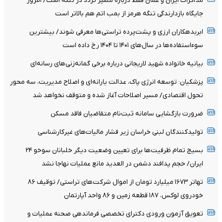
مذاکرات ایران و عمان فقط درباره مسیر تردد در تنگه است/ امروز
جایگاه بازدارندگی تنگه هرمز از بمب اتم هم بالاتر است
ابربدهکاران ارزی و پشت‌پرده تراستی‌ها معرفی شوند/ بیشترین
سوءاستفاده‌ها در سال‌های ۱۴۰۱ تا ۱۴۰۴ رخ داده است
بیانیه خانواده شهید لاریجانی درباره برخی گمانه‌زنی‌های رسانه‌ای
پزشکیان: توسعه انرژی پاک، عدالت یارانه‌ای و اصلاح مدیریت، سه محور
تحول اقتصادی/ مسیر اصلاحات آغاز شده و متوقف نخواهد شد
ضرورت بازگشایی سامانه ثبت‌نام متقاضیان فاقد مسکن
تولیدکنندگان لبنی خراسان زیر فشار مالیات‌های غیرکارشناسی
بسیج تمام ظرفیت‌ها برای تعیین وضعیت دیگر خلبانان سوخو ۲۴
ایران/ حجم پدافند دشمن در العدید مانع عملیات نهاجا نشد
تهاتر ۱۶۷۳ میلیارد تومان از اموال شرکت‌های تراستی/ توقیف ۸۶
خودروی لوکس، ۱۸۷ قطعه زمین و ۸۶ واحد آپارتمان
تعویق آزمون ورودی دکترای تخصصی فرماندهی صحنه عملیات و