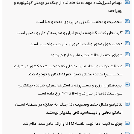
انهدام کنترل‌شده مهمات به‌ جامانده از جنگ در بهمئی کهگیلویه و
بویراحمد
شخصیت و عظمت یک زن در پرتوی عفت و حیا است
آذربایجان کتاب گشوده تاریخ ایران و مدرسه آزادگی و تمدن است
وحدت حول محور ولایت، امروز از نان شب واجب‌تر است
شورای عتف از حالت تشریفاتی خارج می‌شود
صداقت دولت و اتحاد ملی؛ عواملی که موجب شده کشور در شزایط
سخت سرپا بماند/ عقلای کشور تفرقه‌افکنان را توجیه کنند
ابربدهکاران ارزی و پشت‌پرده تراستی‌ها معرفی شوند/ بیشترین
سوءاستفاده‌ها در سال‌های ۱۴۰۱ تا ۱۴۰۴ رخ داده است
نتانیاهو دنبال حفظ وضعیت «نه جنگ، نه صلح» در منطقه است/
آمادگی دفاعی و دیپلماسی، نافی یکدیگر نیستند
جزئیات ثبت ادعا، تهیه نقشه UTM و ارائه مادر سند اعلام شد