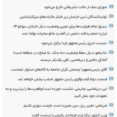
شورای عتف از حالت تشریفاتی خارج می‌شود
تولیدکنندگان لبنی خراسان زیر فشار مالیات‌های غیرکارشناسی
بسیج تمام ظرفیت‌ها برای تعیین وضعیت دیگر خلبانان سوخو ۲۴
ایران/ حجم پدافند دشمن در العدید مانع عملیات نهاجا نشد
نشست خبری رئیس‌جمهور فردا برگزار می‌شود
نتانیاهو دنبال حفظ وضعیت «نه جنگ، نه صلح» در منطقه است/
آمادگی دفاعی و دیپلماسی، نافی یکدیگر نیستند
آقای رئیس‌جمهور! چشمان نگران جامعه به گام‌های استوار شماست
قسمت دوم گفت‌وگوی رئیس جمهور امشب پخش خواهد شد
این دیپلماسی نمایشی، شکست خورده است/واقعیت‌ها را بپذیرید و به
تعهدات خود عمل کنید
ضرغامی: تغییر ریل، عین بصیرت است. فرصت سوزی نکنیم
وزیر کشور درگذشت فرماندار رامیان را تسلیت گفت