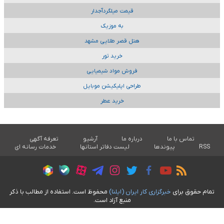
قیمت میلگردآجدار
به موزیک
هتل قصر طلایی مشهد
خرید تور
فروش مواد شیمیایی
طراحی اپلیکیشن موبایل
خرید عطر
تماس با ما
درباره ما
آرشیو
تعرفه آگهی
RSS
پیوندها
لیست دفاتر استانها
خدمات رسانه ای
تمام حقوق برای
خبرگزاری کار ايران (ايلنا)
محفوظ است. استفاده از مطالب با ذکر
منبع آزاد است.
طراحی سایت خبری آسام