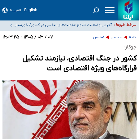
موضع وزارت بهداشت درباره ظرفیت پزشکی کنکور ۱۴۰۵: خواستار اصلاح ظرفیت‌ها
English
العربیه
هستیم، اما هنوز پاسخ مشخصی نگرفته‌ایم
تعویق آزمون ورودی دکترای تخصصی فرماندهی صحنه عملیات و دکترای تخصصی
جغرافیای نظامی دافوس آجا
خبرنگاران راویان حقیقت با دغدغه نان، مسکن و بیمه
سرخط خبرها :
آخرین وضعیت شیوع عفونت‌های تنفسی در کشور/ خوزستان و
کرمان بالاتر از آستانه هشدار
۰۷ / ۰۳ / ۱۴۰۵ - ۱۶:۰۳:۲۵
خانه
سیاسی
مجلس
جوکار:
کشور در جنگ اقتصادی، نیازمند تشکیل
قرارگاه‌های ویژه اقتصادی است