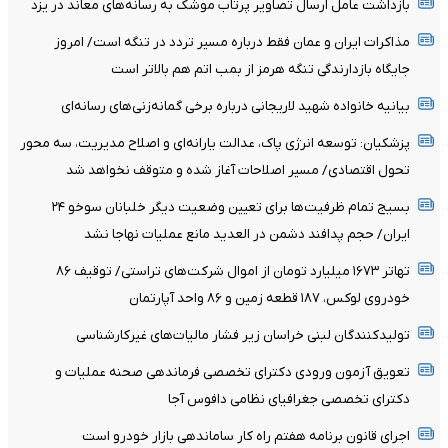
بازداشت عامل ارسال تصاویر پرتاب موشک به رسانه‌های معاند در یزد
مذاکرات ایران و عمان فقط درباره مسیر تردد در تنگه است/ امروز
جایگاه بازدارندگی تنگه هرمز از بمب اتم هم بالاتر است
بیانیه خانواده شهید لاریجانی درباره برخی گمانه‌زنی‌های رسانه‌ای
پزشکیان: توسعه انرژی پاک، عدالت یارانه‌ای و اصلاح مدیریت، سه محور
تحول اقتصادی/ مسیر اصلاحات آغاز شده و متوقف نخواهد شد
بسیج تمام ظرفیت‌ها برای تعیین وضعیت دیگر خلبانان سوخو ۲۴
ایران/ حجم پدافند دشمن در العدید مانع عملیات نهاجا نشد
تهاتر ۱۶۷۳ میلیارد تومان از اموال شرکت‌های تراستی/ توقیف ۸۶
خودروی لوکس، ۱۸۷ قطعه زمین و ۸۶ واحد آپارتمان
تولیدکنندگان لبنی خراسان زیر فشار مالیات‌های غیرکارشناسی
تعویق آزمون ورودی دکترای تخصصی فرماندهی صحنه عملیات و
دکترای تخصصی جغرافیای نظامی دافوس آجا
اجرای قانون برنامه هفتم راه کار ساماندهی بازار خودرو است