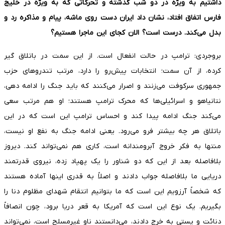
داشتیم به ویژه در دو شب گذشته و تحرکاتی که به ویژه در خلیج
فارس اتفاق افتاد، نشان داد ایران دست روی ماشه، پیام و مذاکره رد و
بدل می‌کند. درست است؟ الان کجای این ماجرا هستیم؟
بروجردی: ترامپ در حالت انفعال است. از این سمت در باتلاق گیر
کرده، از آن سمت؛ انتخابات پیش‌رو را دارد، مرتب تندروهای حزب
جمهوری سرکوفت می‌زنند و اصرار می‌کنند که باید جنگ را ادامه دهی،
نتانیاهو و اسرائیلی‌ها که محرک ترامپ هستند؛ او هم مرتب سعی
می‌کند جنگ ادامه پیدا کند و احساس ترامپ این است که در این
باتلاق هر چه بیشتر فرو می‌رود. یعنی ادامه جنگ به نفع او نیست،
منتها به فکر خروج آبرومندانه است، کاری هم نمی‌تواند کند. دیروز
بلافاصله بعد از این که دو شناور را یک پهپاد زده، نیروی قدرتمند
دریایی ما بلافاصله جواب دادند و اصلاً به قدری اینها آماده هستند
که شخصاً آرزویم این است که ما بتوانیم انتقام شهدای مظلوم دنا را
بگیریم. یک نوع این است که آمریکا به قعر دریا برود، چون انصافاً
دنائت و پستی به خرج دادند، می‌دانستند ناو غیرمسلح است، نمی‌تواند