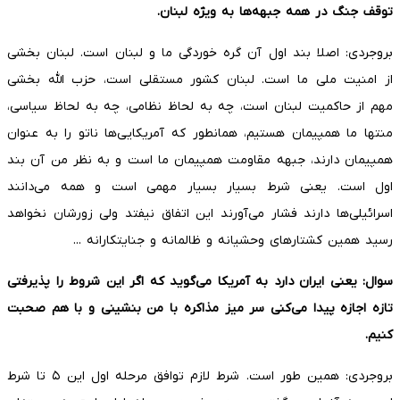
توقف جنگ در همه جبهه‌ها به ویژه لبنان.
بروجردی: اصلا بند اول آن گره خوردگی ما و لبنان است. لبنان بخشی
از امنیت ملی ما است. لبنان کشور مستقلی است، حزب الله بخشی
مهم از حاکمیت لبنان است، چه به لحاظ نظامی، چه به لحاظ سیاسی،
منتها ما همپیمان هستیم، همانطور که آمریکایی‌ها ناتو را به عنوان
همپیمان دارند، جبهه مقاومت همپیمان ما است و به نظر من آن بند
اول است. یعنی شرط بسیار بسیار مهمی است و همه می‌دانند
اسرائیلی‌ها دارند فشار می‌آورند این اتفاق نیفتد ولی زورشان نخواهد
رسید همین کشتارهای وحشیانه و ظالمانه و جنایتکارانه ...
سوال: یعنی ایران دارد به آمریکا می‌گوید که اگر این شروط را پذیرفتی
تازه اجازه پیدا می‌کنی سر میز مذاکره با من بنشینی و با هم صحبت
کنیم.
بروجردی: همین طور است. شرط لازم توافق مرحله اول این ۵ تا شرط