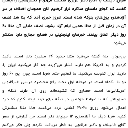
سوال: دیشب با آقای دکتر عزیزی صحبت می‌کردم بخش‌هایی را ایشان
گفتند که کجای داستان مذاکره قرار گرفتیم الان همچنان اختلاف بر سر
آزادشدن پول‌های بلوکه شده است. امروز خبری آمد که بنا شد نصف
آن در زمان قبل از مثلا همین ایام آزاد بشود، نصف مابقی آن مثلا
۶۰
روز دیگر اتفاق بیفتد. خبرهای اینچنینی در فضای مجازی دارد منتشر
می‌شود.
بروجردی: بله گفته می‌شود مثلا حدود ۲۴ میلیارد دلار است. تاکید
کردیم و به آمریکا هم دارند فشار می‌آورند چه کار می‌کنید ایران را.
دارید ایران تقویت می‌کنید. ما گفتیم حتما شرط است، چون این ۶۰ روز
دو تا یکماه است. در مرحله اول بحث رفع محاصره دریایی غیرقانونی
آمریکایی‌ها است. حصاری که کشیده‌اند روی آن طرف تنگه و
تسهیلاتی که با ضوابط خودمان در تنگه برای تردد ایجاد کنیم که دارد
اعمال می‌شود روزی ۲۰-۳۰ کشتی تردد می‌کنند حالا مثلا بیشترش
کنیم. شرط دیگر ما آزادسازی ۱۲ میلیارد دلار است. من گزارشی از سفر
آقای قالیباف و دکتر عراقچی به قطر دریافت نکردم ولی فکر می‌کنم