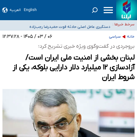
سیدحسن خمینی عزادار شد
English
العربیه
آمار خودکشی نسبت به سال‌های قبل افزایش نیافته است
سرخط خبرها :
دستگیری عامل اصلی حادثه فوت حمیدرضا رجب‌زاده
نباید تفسیرهای سلیقه‌ای از مواضع رسمی کشور ارائه شود
۰۶ / ۰۳ / ۱۴۰۵ - ۱۲:۳۷:۲۸
خانه
سیاسی
«زیرمیزی» برای داوطلبان پزشکی سراب است/ دریافت‌های غیرمتعارف در شأن پزشکی
بروجردی در گفت‌وگوی ویژه خبری تشریح کرد؛
و کشورمان نیست/ نظام سلامت جلوی این رویه را بگیرد
لبنان بخشی از امنیت ملی ایران است/
آزادسازی ۱۲ میلیارد دلار دارایی بلوکه، یکی از
شروط ایران