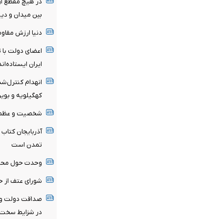
در هیچ مقطع از 
بین میدان و دی
دنیا ارزش مقاوم
اعضای دولت با ت
ایران ایستاده‌اند
انهدام کنترل‌شد
کهگیلویه و بویر
شخصیت و عظمت 
آذربایجان کتاب 
تمدن است
وحدت حول محور 
شورای عتف از ح
صداقت دولت و ا
در شزایط سخت سر