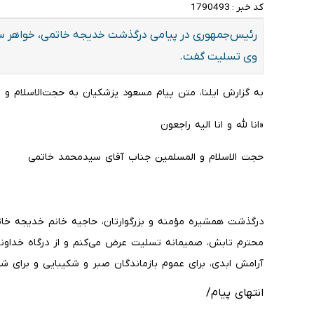
کد خبر :
1790493
رئیس‌جمهوری در پیامی درگذشت خدیجه خاتمی، خواهر س
وی تسلیت گفت.
به گزارش ایلنا، متن پیام مسعود پزشکیان به حجت‌الاسلام و
«انا لله و انا الیه راجعون
حجت الاسلام و المسلمین جناب آقای سیدمحمد خاتمی
درگذشت همشیره مؤمنه و بزرگوارتان، حاجیه خانم خدیجه خاتمی
محترم تابش، صمیمانه تسلیت عرض می‌کنم و از درگاه خداون
آرامش ابدی، برای عموم بازماندگان صبر و شکیبایی و برای ش
انتهای پیام/