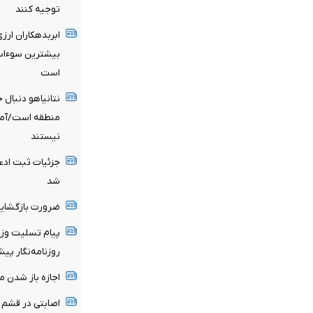
توجیه کنند
ابربدهکاران ارز
است
نتانیاهو دنبال
منطقه است/آماد
نیستند
شد
ضرورت بازگشایی
پیام تسلیت وزی
روزنامه‌نگار پ
اجازه باز شدن م
اصابتی در قشم و ب