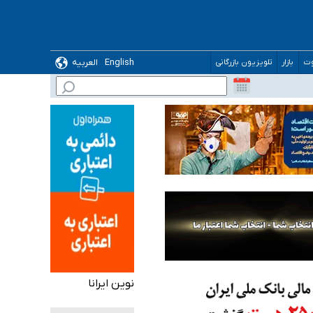
English
العربیه
وت
بازار
تلویزیون بازرگانی
نوین ایرانا