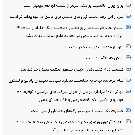
برای ایران حاکمیت بر تنگه هرمز از هسته‌ای هم مهم‌تر است
سردار ابن‌الرضا: دست نیروهای مسلح برای پاسخ به تهدیدات پُر است
بسیج تمام ظرفیت‌ها برای تعیین وضعیت دیگر خلبانان سوخو ۲۴
ایران/ حجم پدافند دشمن در العدید مانع عملیات نهاجا نشد
انهدام مهمات عمل‌نکرده در پاکدشت
ارتش کاملا آماده است
قسمت دوم گفت‌وگوی رئیس جمهور امشب پخش خواهد شد
پیام فرمانده نهاجا به مناسبت سالگرد شهادت شهیدان بابایی و لشکری
تهاتر ۱۶۷۳ میلیارد تومان از اموال شرکت‌های تراستی/ توقیف ۸۶
خودروی لوکس، ۱۸۷ قطعه زمین و ۸۶ واحد آپارتمان
جسارت یک سنت و غیرت در رگ‌های خلبانان ارتش است
تعویق آزمون ورودی دکترای تخصصی فرماندهی صحنه عملیات و
دکترای تخصصی جغرافیای نظامی دافوس آجا