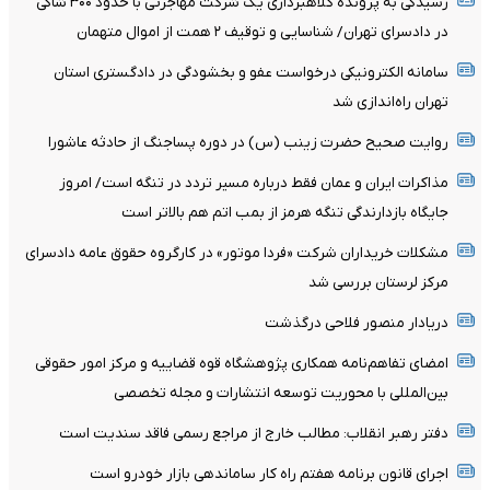
رسیدگی به پرونده کلاهبرداری یک شرکت مهاجرتی با حدود ۳۰۰ شاکی
در دادسرای تهران/ شناسایی و توقیف ۲ همت از اموال متهمان
سامانه الکترونیکی درخواست عفو و بخشودگی در دادگستری استان
تهران راه‌اندازی شد
روایت صحیح حضرت زینب (س) در دوره پساجنگ از حادثه عاشورا
مذاکرات ایران و عمان فقط درباره مسیر تردد در تنگه است/ امروز
جایگاه بازدارندگی تنگه هرمز از بمب اتم هم بالاتر است
مشکلات خریداران شرکت «فردا موتور» در کارگروه حقوق عامه دادسرای
مرکز لرستان بررسی شد
دریادار منصور فلاحی درگذشت
امضای تفاهم‌نامه همکاری پژوهشگاه قوه قضاییه و مرکز امور حقوقی
بین‌المللی با محوریت توسعه انتشارات و مجله تخصصی
دفتر رهبر انقلاب: مطالب خارج از مراجع رسمی فاقد سندیت است
اجرای قانون برنامه هفتم راه کار ساماندهی بازار خودرو است