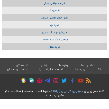
قیمت میلگردآجدار
به موزیک
هتل قصر طلایی مشهد
خرید تور
فروش مواد شیمیایی
طراحی اپلیکیشن موبایل
خرید عطر
تماس با ما
درباره ما
آرشیو
تعرفه آگهی
RSS
پیوندها
لیست دفاتر استانها
خدمات رسانه ای
تمام حقوق برای
خبرگزاری کار ايران (ايلنا)
محفوظ است. استفاده از مطالب با ذکر
منبع آزاد است.
طراحی سایت خبری آسام