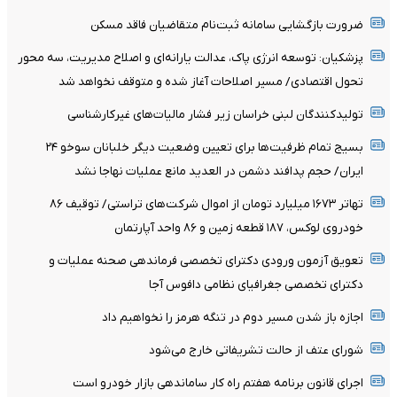
ضرورت بازگشایی سامانه ثبت‌نام متقاضیان فاقد مسکن
پزشکیان: توسعه انرژی پاک، عدالت یارانه‌ای و اصلاح مدیریت، سه محور
تحول اقتصادی/ مسیر اصلاحات آغاز شده و متوقف نخواهد شد
تولیدکنندگان لبنی خراسان زیر فشار مالیات‌های غیرکارشناسی
بسیج تمام ظرفیت‌ها برای تعیین وضعیت دیگر خلبانان سوخو ۲۴
ایران/ حجم پدافند دشمن در العدید مانع عملیات نهاجا نشد
تهاتر ۱۶۷۳ میلیارد تومان از اموال شرکت‌های تراستی/ توقیف ۸۶
خودروی لوکس، ۱۸۷ قطعه زمین و ۸۶ واحد آپارتمان
تعویق آزمون ورودی دکترای تخصصی فرماندهی صحنه عملیات و
دکترای تخصصی جغرافیای نظامی دافوس آجا
اجازه باز شدن مسیر دوم در تنگه هرمز را نخواهیم داد
شورای عتف از حالت تشریفاتی خارج می‌شود
اجرای قانون برنامه هفتم راه کار ساماندهی بازار خودرو است