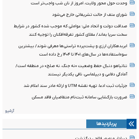
وحدت حول محور ولایت، امروز از نان شب واجب‌تر است
شورای عتف از حالت تشریفاتی خارج می‌شود
صداقت دولت و اتحاد ملی؛ عواملی که موجب شده کشور در شزایط
سخت سرپا بماند/ عقلای کشور تفرقه‌افکنان را توجیه کنند
ابربدهکاران ارزی و پشت‌پرده تراستی‌ها معرفی شوند/ بیشترین
سوءاستفاده‌ها در سال‌های ۱۴۰۱ تا ۱۴۰۴ رخ داده است
نتانیاهو دنبال حفظ وضعیت «نه جنگ، نه صلح» در منطقه است/
آمادگی دفاعی و دیپلماسی، نافی یکدیگر نیستند
جزئیات ثبت ادعا، تهیه نقشه UTM و ارائه مادر سند اعلام شد
ضرورت بازگشایی سامانه ثبت‌نام متقاضیان فاقد مسکن
آرشیو
پربازدیدها
دریادار منصور فلاحی درگذشت