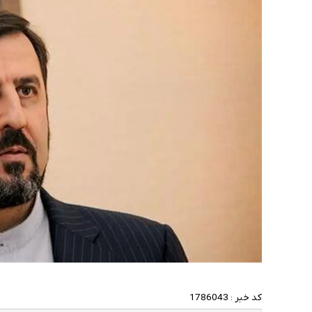
کد خبر :
1786043