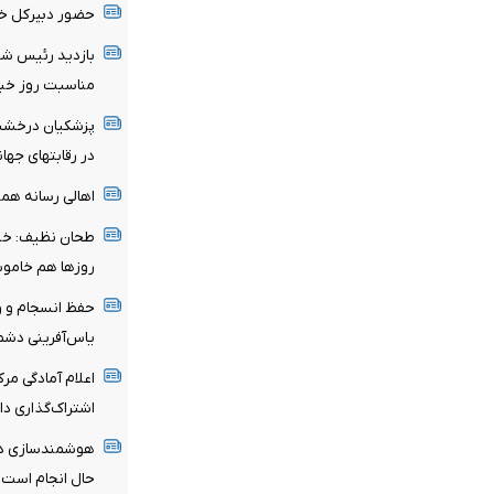
حضور دبیرکل خان
بازدید رئیس شور
مناسبت روز خبر
پزشکیان درخشش
در رقابتهای جها
اهالی رسانه هموا
طحان نظیف: خب
روزها هم خامو
حفظ انسجام و وح
یاس‌آفرینی دش
اعلام آمادگی مرک
اشتراک‌گذاری دا
هوشمندسازی در 
حال انجام است