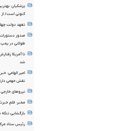
پزشکیان‌: بهتری
کنونی است/ از ح
تعهد دولت چهار
صدور دستورات 
طولانی در پمپ ب
تا آمریکا رفتار
شد
امیر الهامی: خبر
نقش مهمی دارن
نیرو‌های خارجی 
مخبر: قلمِ خبرنگ
بازگشایی تنگه 
رئیس ستاد مرک