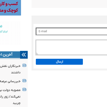
آخرین اخ
ارسال
خبرنگاران نقش ب
داشتند
خبررسانی عرصه 
مصوبه دولت برای
نمی‌کند/ زور ران
چربید