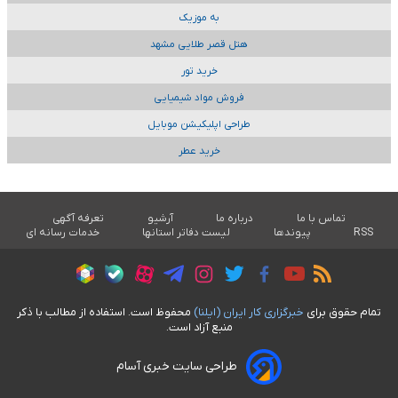
به موزیک
هتل قصر طلایی مشهد
خرید تور
فروش مواد شیمیایی
طراحی اپلیکیشن موبایل
خرید عطر
تماس با ما
درباره ما
آرشیو
تعرفه آگهی
RSS
پیوندها
لیست دفاتر استانها
خدمات رسانه ای
تمام حقوق برای
خبرگزاری کار ايران (ايلنا)
محفوظ است. استفاده از مطالب با ذکر
منبع آزاد است.
طراحی سایت خبری آسام