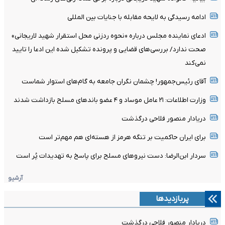
ادامه رسیدگی به لایحه مقابله با جنایات بین المللی
ادعای نماینده مجلس درباره «نحوه ردزنی محل استقرار شهید لاریجانی»
صحت ندارد/ بررسی‌های قضایی و پرونده تشکیل شده این ادعا را تایید
نمی‌کند
آقای رئیس‌جمهور! چشمان نگران جامعه به گام‌های استوار شماست
وزارت اطلاعات: ۲۱ عامل موساد و ۴ عضو باندهای مسلح بازداشت شدند
دریادار منصور فلاحی درگذشت
برای ایران حاکمیت بر تنگه هرمز از هسته‌ای هم مهم‌تر است
سردار ابن‌الرضا: دست نیروهای مسلح برای پاسخ به تهدیدات پُر است
آرشیو
پربازدیدها
دریادار منصور فلاحی درگذشت