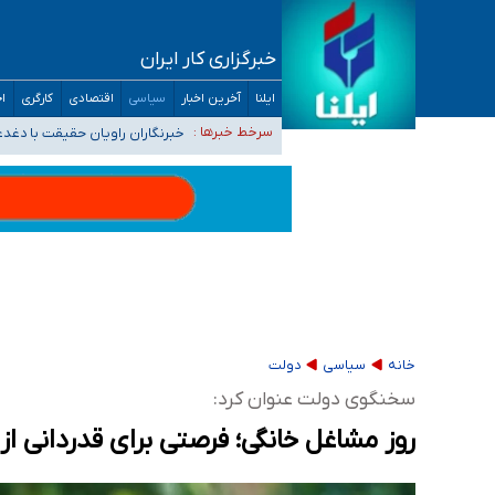
خبرگزاری کار ایران
تعویق آزمون ورودی دکترای تخصصی فرماندهی 
ایلنا
آخرین اخبار
سیاسی
اقتصادی
کارگری
اج
خبرنگاران راویان حقیقت با دغد
سرخط خبرها :
آخرین وضعیت شیوع عفونت‌های تن
هیچ پرستاری بازداشت یا اخراج نشده است/ از 
ثبت‌نام بخش عمده دانش‌آموزان مدارس ایرانی ا
خانه
سیاسی
دولت
سخنگوی دولت عنوان کرد:
روز مشاغل خانگی؛‌ فرصتی برای قدردانی از 