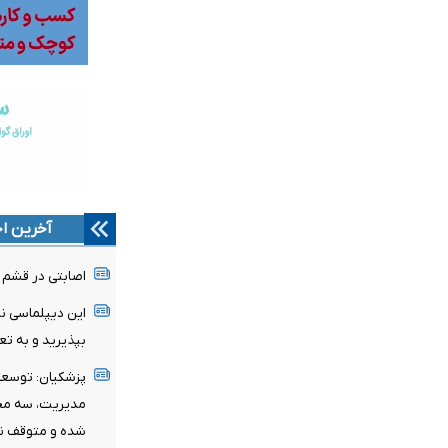
آخرین اخ
اصابتی در قشم و ب
این دیپلماسی ن
بپذیرید و به ت
پزشکیان: توسعه ا
مدیریت، سه محو
شده و متوقف ن