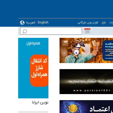
English
العربیه
وت
بازار
تلویزیون بازرگانی
 می‌شود
نوین ایرانا