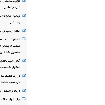
تولیدکنندگان لب
غیرکارشناسی
بیانیه خانواده ش
رسانه‌ای
ادامه رسیدگی به 
ادعای نماینده م
شهید لاریجانی»
تشکیل شده این ا
آقای رئیس‌جمهو
استوار شماست
بازداشت شدند
دریادار منصور 
برای ایران حاکم