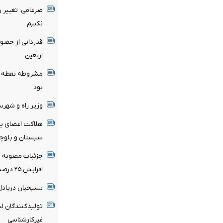
ضرغامی: تغییر 
نکنیم
قدردانی از حضو
اربعین
مشروطه نقطه عط
بود
وزیر راه و شهر
هلاکت اعضای یک
سیستان و بلوچ
جزئیات مصوبه تم
افزایش ۲۵ درصدی در صورت درخواست مستأجر
بسیجیان‌ دریادل
تولیدکنندگان لب
غیرکارشناسی