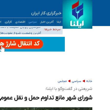
خبرگزاری کار ایران
تعویق آزمون ورودی دکترای تخصصی فرماندهی 
ایلنا
آخرین اخبار
سیاسی
اقتصادی
کارگری
اج
خبرنگاران راویان حقیقت با دغدغه نان، مسکن و
سرخط خبرها :
آخرین وضعیت شیوع عفونت‌های تن
هیچ پرستاری بازداشت یا اخراج نشده است/ از 
ثبت‌نام بخش عمده دانش‌آموزان مدارس ایرانی ا
خانه
سیاسی
مجلس
شریعتی در گفت‌وگو با ایلنا:
شورای شهر مانع تداوم حمل و نقل عمومی