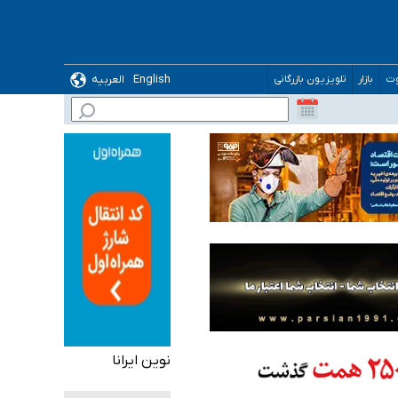
English
العربیه
وت
بازار
تلویزیون بازرگانی
 می‌شود
نوین ایرانا