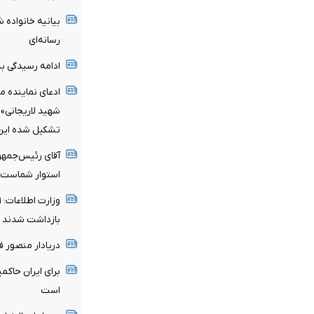
بیانیه خانواده ش
رسانه‌ای
ادامه رسیدگی به 
ادعای نماینده م
شهید لاریجانی»
تشکیل شده این ا
آقای رئیس‌جمهو
استوار شماست
بازداشت شدند
دریادار منصور 
برای ایران حاکم
است