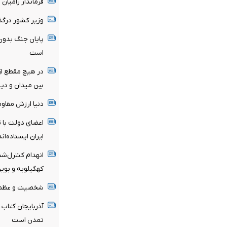
فرماندار رامیا
وزیر کشور درگذ
پایان جنگ بدون
است
در هیچ مقطع از 
بین میدان و دی
دنیا ارزش مقاوم
اعضای دولت با ت
ایران ایستاده‌اند
انهدام کنترل‌شد
کهگیلویه و بویر
شخصیت و عظمت 
آذربایجان کتاب 
تمدن است