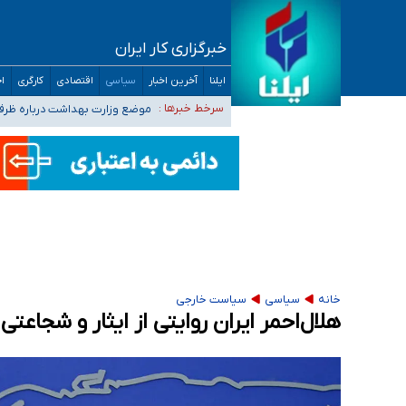
خبرگزاری کار ایران
۴۰ تا ۵۰ روز گرمای نسبی در پیش داریم/ دمای تهران به ۳۸ درجه می‌رسد
ایلنا
آخرین اخبار
سیاسی
اقتصادی
کارگری
اج
موضع وزارت بهداشت درباره ظرفیت پزشکی کنکور ۱۴۰۵: خواستار اصلاح ظرفیت‌ها
سرخط خبرها :
تعویق آزمون ورودی دکترای تخ
خبرنگاران راویان حقیقت با دغدغه نان، مسکن و
آخرین وضعیت شیوع عفونت‌های تنفسی در کشور/ 
خانه
سیاسی
سیاست خارجی
هلال‌احمر ایران روایتی از ایثار و شجاعت