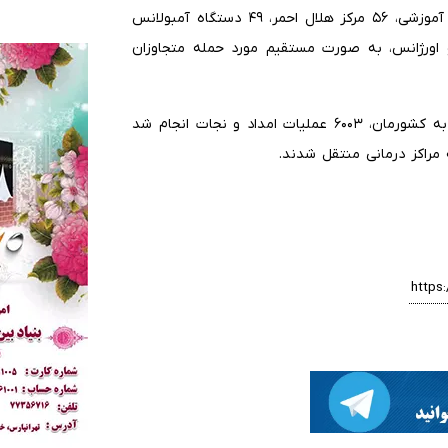
وی ادامه داد: ۳۵۰ مرکز درمانی، ۹۹۳ مدرسه، دانشگاه و مرکز آموزشی، ۵۶ مرکز هلال احمر، ۴۹ دستگاه آمبولانس
دادی هلال‌احمر و اورژانس، به صورت مستقیم مورد حمله متجاوزان
بقائی عنوان کرد: ‌در جریان تجاوز نظامی اخیر آمریکا-اسرائیل به کشورمان، ۶۰۰۳ عملیات امداد و نجات انجام شد