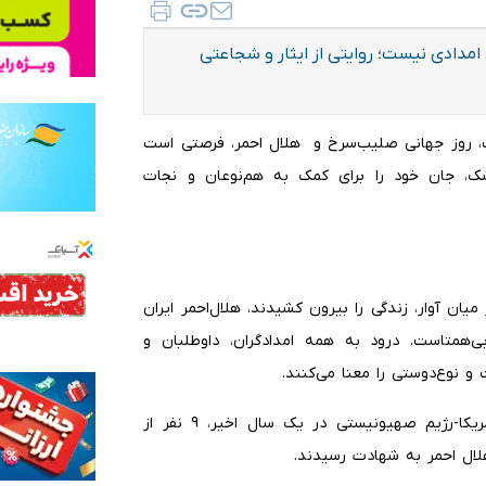
امدادی نیست؛ روایتی از ایثار و شجاعتی
‌به گزارش ایلنا، اسماعیل بقائی در ایکس نوشت: ۱۸ اردیبهشت، روز جهانی صلیب‌سرخ و ⁧ هلال‌ احمر⁩، فرصتی است
ک، جان خود را برای کمک به هم‌نوعان و نجات
 میان آوار، زندگی را بیرون کشیدند، هلال‌احمر ایران
‌همتاست. ‌درود به همه امدادگران، داوطلبان و
و نوع‌دوستی را معنا می‌کنند.
سخنگوی وزارت خارجه افزود: ‌در جربان دو جنگ‌ تحمیلی آمریکا-رژیم صهیونیستی در یک سال اخیر، ۹ نفر از