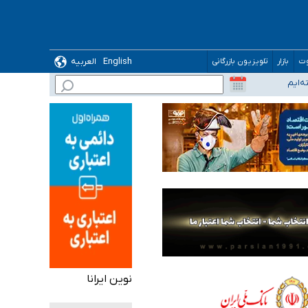
English
العربیه
وت
بازار
تلویزیون بازرگانی
نوین ایرانا