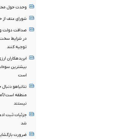
وحدت حول محور 
شورای عتف از ح
صداقت دولت و ا
در شزایط سخت سر
توجیه کنند
ابربدهکاران ارز
است
نتانیاهو دنبال
منطقه است/آماد
نیستند
شد
ضرورت بازگشایی