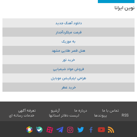
نوین ایرانا
دانلود آهنگ جدید
قیمت میلگردآجدار
به موزیک
هتل قصر طلایی مشهد
خرید تور
فروش مواد شیمیایی
طراحی اپلیکیشن موبایل
خرید عطر
تماس با ما
درباره ما
آرشیو
تعرفه آگهی
RSS
پیوندها
لیست دفاتر استانها
خدمات رسانه ای