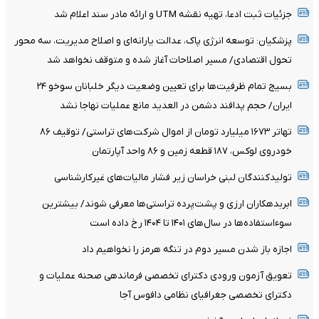
جزئیات ثبت ادعا، تهیه نقشه UTM و ارائه مادر سند اعلام شد
پزشکیان: توسعه انرژی پاک، عدالت یارانه‌ای و اصلاح مدیریت، سه محور
تحول اقتصادی/ مسیر اصلاحات آغاز شده و متوقف نخواهد شد
بسیج تمام ظرفیت‌ها برای تعیین وضعیت دیگر خلبانان سوخو ۲۴
ایران/ حجم پدافند دشمن در العدید مانع عملیات نهاجا نشد
تهاتر ۱۶۷۳ میلیارد تومان از اموال شرکت‌های تراستی/ توقیف ۸۶
خودروی لوکس، ۱۸۷ قطعه زمین و ۸۶ واحد آپارتمان
تولیدکنندگان لبنی خراسان زیر فشار مالیات‌های غیرکارشناسی
ابربدهکاران ارزی و پشت‌پرده تراستی‌ها معرفی شوند/ بیشترین
سوءاستفاده‌ها در سال‌های ۱۴۰۱ تا ۱۴۰۴ رخ داده است
اجازه باز شدن مسیر دوم در تنگه هرمز را نخواهیم داد
تعویق آزمون ورودی دکترای تخصصی فرماندهی صحنه عملیات و
دکترای تخصصی جغرافیای نظامی دافوس آجا