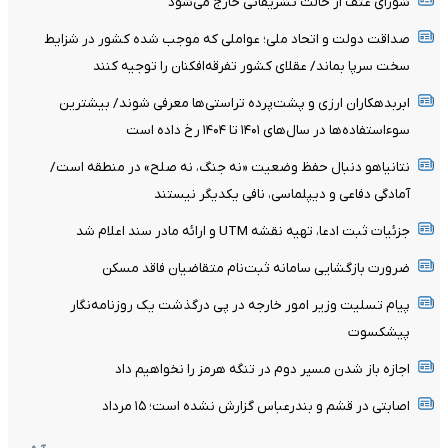
شورای عتف از حالت تشریفاتی خارج می‌شود
صداقت دولت و اتحاد ملی؛ عواملی که موجب شده کشور در شزایط
سخت سرپا بماند/ عقلای کشور تفرقه‌افکنان را توجیه کنند
ابربدهکاران ارزی و پشت‌پرده تراستی‌ها معرفی شوند/ بیشترین
سوءاستفاده‌ها در سال‌های ۱۴۰۱ تا ۱۴۰۴ رخ داده است
نتانیاهو دنبال حفظ وضعیت «نه جنگ، نه صلح» در منطقه است/
آمادگی دفاعی و دیپلماسی، نافی یکدیگر نیستند
جزئیات ثبت ادعا، تهیه نقشه UTM و ارائه مادر سند اعلام شد
ضرورت بازگشایی سامانه ثبت‌نام متقاضیان فاقد مسکن
پیام تسلیت وزیر امور خارجه در پی درگذشت یک روزنامه‌نگار
پیشکسوت
اجازه باز شدن مسیر دوم در تنگه هرمز را نخواهیم داد
اصابتی در قشم و بندرعباس گزارش نشده است؛ ۱۵ مرداد