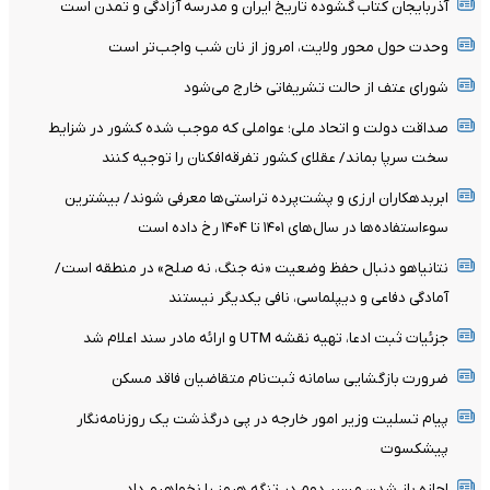
آذربایجان کتاب گشوده تاریخ ایران و مدرسه آزادگی و تمدن است
وحدت حول محور ولایت، امروز از نان شب واجب‌تر است
شورای عتف از حالت تشریفاتی خارج می‌شود
صداقت دولت و اتحاد ملی؛ عواملی که موجب شده کشور در شزایط
سخت سرپا بماند/ عقلای کشور تفرقه‌افکنان را توجیه کنند
ابربدهکاران ارزی و پشت‌پرده تراستی‌ها معرفی شوند/ بیشترین
سوءاستفاده‌ها در سال‌های ۱۴۰۱ تا ۱۴۰۴ رخ داده است
نتانیاهو دنبال حفظ وضعیت «نه جنگ، نه صلح» در منطقه است/
آمادگی دفاعی و دیپلماسی، نافی یکدیگر نیستند
جزئیات ثبت ادعا، تهیه نقشه UTM و ارائه مادر سند اعلام شد
ضرورت بازگشایی سامانه ثبت‌نام متقاضیان فاقد مسکن
پیام تسلیت وزیر امور خارجه در پی درگذشت یک روزنامه‌نگار
پیشکسوت
اجازه باز شدن مسیر دوم در تنگه هرمز را نخواهیم داد