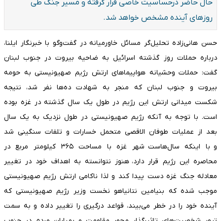
حال حاضر درحساسیت خاصی قرار گرفته و مسیر جنگ طی
روزهای آینده مشخص خواهد شد.
حسن هانی‌زاده تحلیل‌گر مسائل خاورمیانه در گفت‌وگو با خبرنگار ایلنا،
درباره حملات روز گذشته اسرائیل به ضاحیه بیروت در جنوب لبنان
گفت: حملات وحشیانه هواپیماهای ارتش رژیم صهیونیستی به حومه
بیروت و جنوب لبنان که منجر به شهادت ده‌ها نفر شد، نتیجه
شکست میدانی ارتش این رژیم در طول یک سال گذشته در غزه بوده
است. با توجه به آنکه رژیم صهیونیستی در طول نزدیک به یک سال
بعد از عملیات طوفان الاقصی متحمل خسارات و تلفات سنگینی شد
و با اینکه سال‌هاست شهر غزه با مساحت ۳۶۵ کیلومتر مربع در
محاصره این رژیم قرار دارد، هنوز نتوانسته به اهداف خود در تغییر
معادله جنگ غزه دست پیدا کند و لذا ناکامی ارتش رژیم صهیونیستی
موجب شده که بنیامین نتانیاهو نخست وزیر رژیم صهیونیستی که
آینده خود را در خطر می‌بیند، قواعد درگیری را تغییر داده و به سمت
ترور شخصیت‌های تاثیرگذار محور مقاومت و بمباران مردم در جنوب