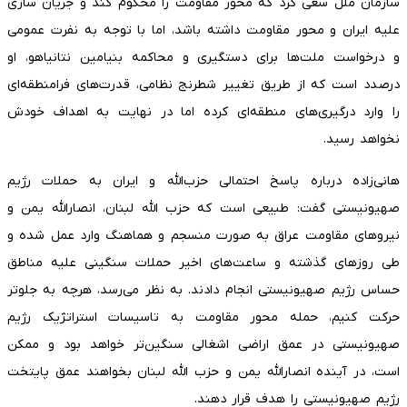
سازمان ملل سعی کرد که محور مقاومت را محکوم کند و جریان سازی
علیه ایران و محور مقاومت داشته باشد، اما با توجه به نفرت عمومی
و درخواست ملت‌ها برای دستگیری و محاکمه بنیامین نتانیاهو، او
درصدد است که از طریق تغییر شطرنج نظامی، قدرت‌های فرامنطقه‌ای
را وارد درگیری‌های منطقه‌ای کرده اما در نهایت به اهداف خودش
نخواهد رسید.
هانی‌زاده درباره پاسخ احتمالی حزب‌الله و ایران به حملات رژیم
صهیونیستی گفت: طبیعی است که حزب الله لبنان، انصارالله یمن و
نیروهای مقاومت عراق به صورت منسجم و هماهنگ وارد عمل شده و
طی روزهای گذشته و ساعت‌های اخیر حملات سنگینی علیه مناطق
حساس رژیم صهیونیستی انجام دادند. به نظر می‌رسد، هرچه به جلوتر
حرکت کنیم، حمله محور مقاومت به تاسیسات استراتژیک رژیم
صهیونیستی در عمق اراضی اشغالی سنگین‌تر خواهد بود و ممکن
است، در آینده انصارالله یمن و حزب الله لبنان بخواهند عمق پایتخت
رژیم صهیونیستی را هدف قرار دهند.