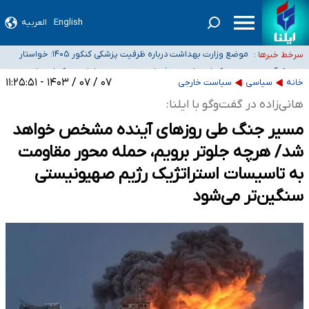
English
العربیه
۴۰ تا ۵۰ روز گرمای نسبی در پیش داریم/ دمای تهران به ۳۸ درجه می‌رسد
موضع وزارت بهداشت درباره ظرفیت پزشکی کنکور ۱۴۰۵: خواستار
سرخط خبرها :
اصلاح ظرفیت‌ها هستیم، اما هنوز پاسخ مشخصی نگرفته‌ایم
تعویق آزمون ورودی دکترای تخصصی فرماندهی صحنه عملیات و
خبرنگاران راویان حقیقت با دغدغه نان، مسکن و بیمه
دکترای تخصصی جغرافیای نظامی دافوس آجا
۰۷ / ۰۷ / ۱۴۰۳ - ۱۱:۲۵:۵۱
خانه
سیاسی
سیاست خارجی
آخرین وضعیت شیوع عفونت‌های تنفسی در کشور/ خوزستان و کرمان بالاتر از
هانی‌زاده در گفت‌وگو با ایلنا:
آستانه هشدار
مسیر جنگ طی روزهای آینده مشخص خواهد
شد/ هرچه جلوتر برویم، حمله محور مقاومت
به تاسیسات استراتژیک رژیم صهیونیستی
سنگین‌تر می‌شود