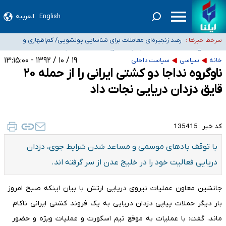
English
العربیه
شیب آسیب‌های اجتماعی در کشور افزایشی است
رصد زنجیره‌ای معاملات برای شناسایی پولشویی/ کم‌اظهاری و
سرخط خبرها :
بیش‌اظهاری زیر ذره‌بین مالیاتی
«حسین آقایاری» تراستی ابربدهکار کیست؟/ غارت پول نفت کشور با
پاسپورت ایرانی- افغانستانی
آسیب‌های جنگ، صدور گواهینامه موتورسواری زنان را به تأخیر انداخت
۱۹ / ۱۰ / ۱۳۹۲ - ۱۳:۱۵:۰۰
خانه
سیاسی
سیاست داخلی
ناوگروه نداجا دو کشتی ایرانی را از حمله ۲۰
درخواست جلسه نمایندگان با رئیس‌جمهور برای تصمیم‌گیری درباره حذف شرکت‌های
پیمانکاری/ مصوبه دولت انتظار مجلس و نیروهای شرکتی را تأمین نکرد
قایق دزدان دریایی نجات داد
کد خبر :
135415
با توقف بادهای موسمی و مساعد شدن شرایط جوی، دزدان
دریایی فعالیت خود را در خلیج عدن از سر گرفته اند.
جانشین معاون عملیات نیروی دریایی ارتش با بیان اینکه صبح امروز
بار دیگر حملات پیاپی دزدان دریایی به یک فروند کشتی ایرانی ناکام
ماند، گفت: با عملیات به موقع تیم اسکورت و عملیات ویژه و حضور