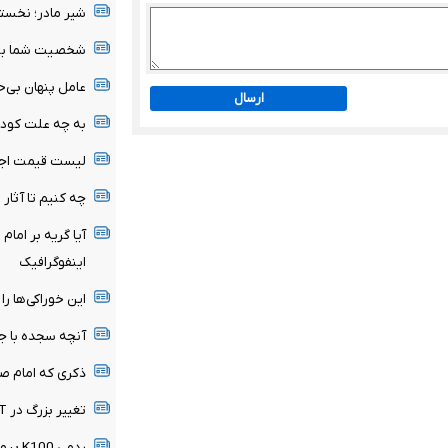
شیر مادر؛ نخست
شخصیت شما بیش 
عامل پنهان بی‌ح
ارسال
به چه علت کودک
لیست قیمت اجا
چه کنیم تا آثار 
آیا گریه بر امام
اینفوگرافیک
این خوراکی‌ها را 
آنچه سجده با ج
ذکری که امام صا
تغییر بزرگ در ChatGPT / چت متنی نامحدود و رایگان
ردمی 