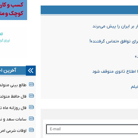
بر ایران را پیش می‌برند
رای توافق «تماس گرفتند»!
»
آخرین اخ
تا اطلاع ثانوی متوقف شود
طالع بینی متولدین ۱۷ 
یلم
فال حافظ متولدین هر م
فال روزانه ماه تولد - شن
ساعات سعد و نحس امروز
اوقات شرعی امروز شنبه ۷