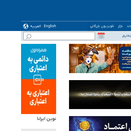
English
العربیه
وت
بازار
تلویزیون بازرگانی
نوین ایرانا