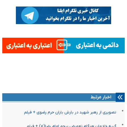
اخبار مرتبط
تصویری از رهبر شهید در بارش باران حرم رضوی + فیلم
گریه خادمان هنگام تعویض پرچم امام رضا(ع) + فیلم