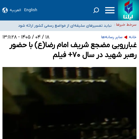
آمار خودکشی نسبت به سال‌های قبل افزایش نیافته است
English
العربیه
دستگیری عامل اصلی حادثه فوت حمیدرضا رجب‌زاده
سرخط خبرها :
نباید تفسیرهای سلیقه‌ای از مواضع رسمی کشور ارائه شود
«زیرمیزی» برای داوطلبان پزشکی سراب است/ دریافت‌های غیرمتعارف در شأن پزشکی
۱۸ / ۰۴ / ۱۴۰۵ - ۱۳:۱۱:۲۸
خانه
سایر رسانه‌ها
و کشورمان نیست/ نظام سلامت جلوی این رویه را بگیرد
ضرورت آموزش حریم خصوصی در فضای آنلاین در مدارس/ هزینه‌های سنگین
غبارروبی مضجع شریف امام رضا(ع) با حضور
اجتماعی انتشار تصاویر خصوصی برای قربانیان/ سوءاستفاده مجرمان از ترس
رهبر شهید در سال ۷۰+ فیلم
رسوایی