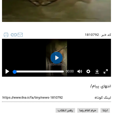
کد خبر :
1810792
انتهای پیام/
لینک کوتاه
ایلنا
حرم امام رضا
رهبر انقلاب