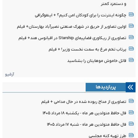
و دستمزد کمتر
چگونه اینترنت را برای کودکان امن کنیم؟ + اینفوگرافی
اولین تصاویر از حریق در شهرک صنعتی نصیرآباد بهارستان+ فیلم
تصاویری از ریـکاوری فضاپیمای Starship در اقیانوس هند+ فیلم
پرتاب تخم مرغ به سمت نخست وزیر! + فیلم
قاتل خاموش موهایتان را بشناسید
آرشیو
پربازدیدها
تصاویری از مداح ربوده شده در حال مداحی + فیلم
فال حافظ متولدین هر ماه - یکشنبه ۱۸ مرداد ۱۴۰۵
فال حافظ متولدین هر ماه - شنبه ۱۷ مرداد ۱۴۰۵
طرز تهیه کته مجلسی