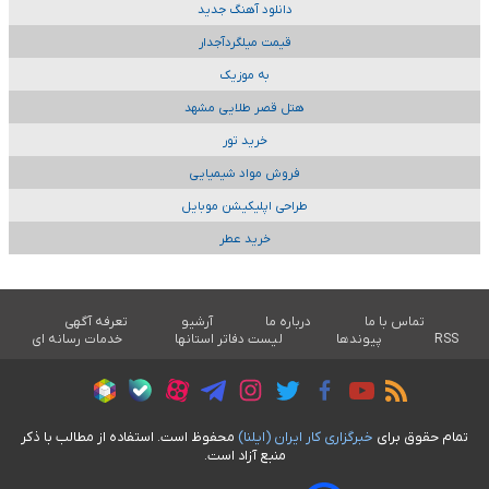
دانلود آهنگ جدید
قیمت میلگردآجدار
به موزیک
هتل قصر طلایی مشهد
خرید تور
فروش مواد شیمیایی
طراحی اپلیکیشن موبایل
خرید عطر
تماس با ما
درباره ما
آرشیو
تعرفه آگهی
RSS
پیوندها
لیست دفاتر استانها
خدمات رسانه ای
تمام حقوق برای
خبرگزاری کار ايران (ايلنا)
محفوظ است. استفاده از مطالب با ذکر
منبع آزاد است.