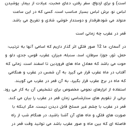
است) و برای ازدواج، سفر رفتن، دعای محبت، عیادت از بیمار، پوشیدن
لباس نو، برش لباس بسیار مناسب است. کسی که در این ساعت
متولد می شودطرفدار و دوستدار خوشی، شادی و تفریح می باشد.
قمر در عقرب چه زمانی است
در آسمان، ما 12 صور فلکی اثر گذار داریم که اسامی آنها به ترتیب:
حمل، ثور، جوزا، سرطان، اسد، سنبله، میزان، عقرب، قوس، جدی، دلو، و
حوت می باشد که معادل ماه های فروردین تا اسفند است. زمانی که
آفتاب در ماه عقرب قرار می گیرد به آن شمس در عقرب و هنگامی
که ماه در برج عقرب قرار بگیرد، به آن قمر در عقرب می گویند.
استفاده از ابزارهای نجومی مخصوص برای تشخیص آن به کار می رود.
برخی از تقویم های ستارشناسی زمان قمر در عقرب را بیان می کند.
قمر در عقرب با چشم غیر مسلح قابل دیدن نیست. مگر اینکه با
صورت های فلکی و ماه های آن آشنا باشید، در هنگام شب از راه
فاصله ای که بین ماه و صور عقرب باشد می توانید وقت قمر در