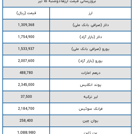
بروزرسانی قیمت ارزها:دوشنبه ۱۵ تیر
ارز
قیمت (ریال)
دلار (صرافی بانک ملی)
1,309,368
دلار (بازار آزاد)
1,754,900
یورو (صرافی بانک ملی)
1,533,937
یورو (بازار آزاد)
2,007,600
درهم امارات
488,780
پوند انگلیس
2,345,000
لیر ترکیه
37,500
فرانک سوئیس
2,184,700
یوان چین
258,400
1,088,980
ین ژاپن