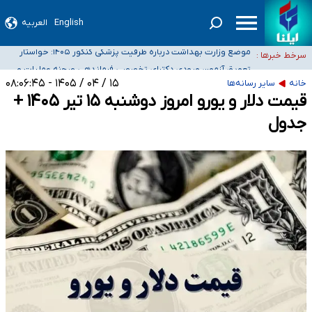
English
العربیه
۴۰ تا ۵۰ روز گرمای نسبی در پیش داریم/ دمای تهران به ۳۸ درجه می‌رسد
موضع وزارت بهداشت درباره ظرفیت پزشکی کنکور ۱۴۰۵: خواستار
سرخط خبرها :
اصلاح ظرفیت‌ها هستیم، اما هنوز پاسخ مشخصی نگرفته‌ایم
تعویق آزمون ورودی دکترای تخصصی فرماندهی صحنه عملیات و
خبرنگاران راویان حقیقت با دغدغه نان، مسکن و بیمه
دکترای تخصصی جغرافیای نظامی دافوس آجا
۱۵ / ۰۴ / ۱۴۰۵ - ۰۸:۰۶:۴۵
خانه
سایر رسانه‌ها
آخرین وضعیت شیوع عفونت‌های تنفسی در کشور/ خوزستان و کرمان بالاتر از
قیمت دلار و یورو امروز دوشنبه ۱۵ تیر ۱۴۰۵ +
آستانه هشدار
جدول