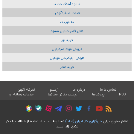
دانلود آهنگ جدید
قیمت میلگردآجدار
به موزیک
هتل قصر طلایی مشهد
خرید تور
فروش مواد شیمیایی
طراحی اپلیکیشن موبایل
خرید عطر
تماس با ما
درباره ما
آرشیو
تعرفه آگهی
RSS
پیوندها
لیست دفاتر استانها
خدمات رسانه ای
تمام حقوق برای
خبرگزاری کار ايران (ايلنا)
محفوظ است. استفاده از مطالب با ذکر
منبع آزاد است.