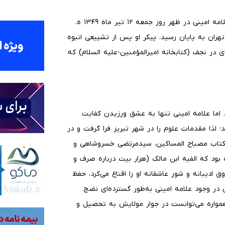
علت نامگذاری این روز سالروز وفات علامه امینی است. عمر علامه امینی در ظهر روز جمعه ۱۲ تیر ماه ۱۳۴۹ ه.
 از ۶۸ سال تلاش علمی در تهران به پایان رسید. پیکر او پس از تشییعی انبوه
ای در نجف (کتابخانه امیرالمؤمنین-علیه السلام) که
اما علامه امینی تنها به عشق ورزیدن کفایت
؛ لذا مقدمات علوم را در شهر تبریز فرا گرفت و در
کتاب مصباح المساکین، سیدمرتضی خسروشاهی و
ود که الفیه ابن مالک (هزار بیت درباره صرف و
 ادیبانه و شور عاشقانه او را اقناع می‌کرد، حفظ
ق در وجود علامه امینی به‌طور گسترده‌ای نضج
مواره می‌توانست در جوار مولایش به تحصیل و