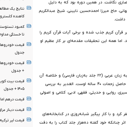
صاری نگاشت. در همین دوره بود که به دلیل
نتایج یک مطالع
نی، حاج میرزا احمدحسین نایینی، شیخ عبدالکریم
کاهنده کلسترو
 داشت.
کمبود تستوسترو
ر قرآن کریم جذب شده و برخی آیات قرآن کریم را
تا خستگی مداوم
. اما همه این تحقیقات مقدمه‌ای بر کار عظیم او
جدول
+ جدول
اثر نامدار علامه امینی دائرهالمعارف یازده جلدی “الغدیر” که به زبان عربی (۲۲ جلد به‌زبان فارسی) و خلاصه آن
به چند زبان ترجمه شده‌است در رأس تألیفات علامه امینی و حاصل زحمات ۴۰ ساله اوست. الغدیر به بررسی
۱۴۰۵ + جدول
ری، روایی و حدیثی، فقهی، ادبی، کلامی و اصولی
قیمت درهم امارات امروز ج
قیمت دینار عراق امروز جمع
کرد و با کار پیگیر شبانه‌روزی در کتابخانه‌های
قیمت لیر ترکیه امروز جمعه
اثر چنانکه خود گفته ده‌هزار جلد کتاب را به دقت