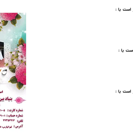
است با :
ست با :
است با :