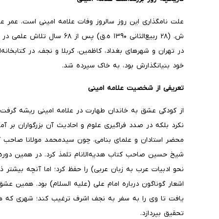
ش. (۲۸ ربیع‌الثانی ۱۳۹۰ ه.ق) پس
در تهران و شهر‌های بغداد، کاظمین، کربلا و نجف، در کتابخانه‌
خود بنیانگذارش بود، به خاک سپرده شد.
تعریفی از شخصیت علامه امینی
از کودکی عشق به خاندان طهارت در علامه امینی ریشه گرفت. 
نکرد بلکه در صدد فراگیری علوم و احادیث آن بزرگواران بر آمد
محضر استادان و علمای بنامی، چون سیدمحمد مولانا صاحب 
شیخ حسین صاحب کتاب هدیه‌الانام تلمذ کرد. در همین دوره ب
نحو ادبیات عرب به زبان عربی) را حفظ کرد؛ اما آنچه بیشتر ذوق
اشعار گوناگون درباره امام علی (علیه السلام) بود. همین عش
یافت تا وی را به سفر به نجف اشرف ترغیب کند؛ شهری که ه
تحقیق بپردازد.