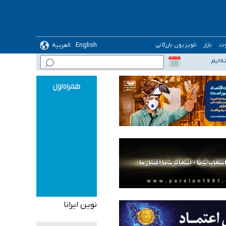
English
العربیه
وت
بازار
تلویزیون بازرگانی
نوین ایرانا