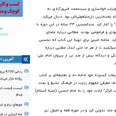
بوتراب خوانساری و سیدمحمد فیروزآبادی به
عمده‌ترین دل‌مشغولی‌اش بود، دنبال می‌کرد.
علامه امینی در سال ۱۳۳۵ تالیف اثر گرانبهای “شهداء الفضیله” را آغاز کرد. عبدالحسین ۳۳ ساله در این دوره با
ودی و فراموشی بودند، مطالبی درباره علمای
د. علامه امینی برای تهیه این کتاب که تحسین
 سر‌کشید تا از هر جا حتی اندک مطلبی درباره
دگی و دیدگاه بیش از صد تن از پیروان امام علی
آخرین اخ
.
ردمی 
ات گسترده خود ادامه داد و تعلیقه‌ای بر کتاب
روانه بازار می‌ش
ا هدف معرفی مفهوم زیارت در فرهنگ تشیع و بحث
لیست قیمت خرید
 الزائر” ارادت خود را به امام حسین (علیه السلام)
۱۴۰۵
موهای نرم و شف
دو جلد تدوین کرد و در حوزه فقه و اصول نیز
چه کسانی در قیا