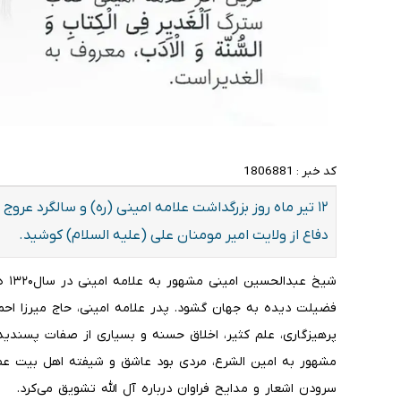
کد خبر :
1806881
۱۲ تیر ماه روز بزرگداشت علامه امینی (ره) و سالگرد عر
دفاع از ولایت امیر مومنان علی (علیه السلام) کوشید.
شیخ 
فضیلت دیده به جهان گشود. پدر علامه امینی، حاج میرزا احمد 
پرهیزگاری، علم کثیر، اخلاق حسنه و بسیاری از صفات پسندیده
مشهور به امین الشرع، مردی بود عاشق و شیفته اهل بیت عصم
سرودن اشعار و مدایح فراوان درباره آل الله تشویق می‌کرد.