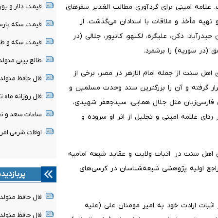
 علامه امینی برای گردآوری مطالب الغدیر سفرهای
قیمت دلار و یورو امروز جم
 تهیه مأخذ و ملاقات با استادان می‌گذشت. از
قیمت سکه پارسیان امروز 
درآباد، دکن، علیگره، لکنهو، کانپور، جلالی (در
قیمت سکه و طلا امروز جمع
 (در سوریه) را برشمرد.
طالع بینی متولدین ۱۶ 
اهل سنت از جمله امام الازهر در مصر، برخی از
فال حافظ متولدین هر م
ار گرفته و آن را بزرگترین سند وحدت مسلمین و
فال روزانه ماه تولد - ج
ن فارسی‌زبان مثل جلال همایی، سیدجعفر شهیدی،
ساعات سعد و نحس امرو
ثای علامه امینی و تجلیل از اثر او سروده و
اوقات شرعی امروز جمعه 
عی اهل سنت در اثبات ولایت و عقاید شیعه امامیه
مراجع اولیه پژوهشی شیعه‌شناسان در کرسی‌های
پربازدید
فال حافظ متولدین هر 
ثبات ارادت خود به امیر مومنان علی (علیه
فال حافظ متولدین هر م