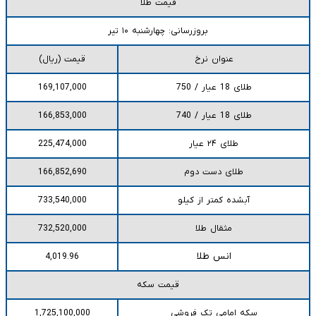
قیمت طلا
بروزرسانی: چهارشنبه ۱۰ تیر
عنوان نرخ
قیمت (ریال)
طلای 18 عیار / 750
169,107,000
طلای 18 عیار / 740
166,853,000
طلای ۲۴ عیار
225,474,000
طلای دست دوم
166,852,690
آبشده کمتر از کیلو
733,540,000
مثقال طلا
732,520,000
انس طلا
4,019.96
قیمت سکه
سکه امامی تک فروشی
1,725,100,000